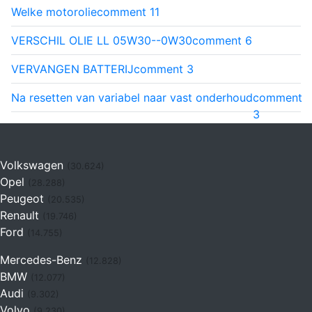
Welke motorolie
comment
11
VERSCHIL OLIE LL 05W30--0W30
comment
6
VERVANGEN BATTERIJ
comment
3
Na resetten van variabel naar vast onderhoud
comment
3
Volkswagen
(30.624)
Opel
(28.288)
Peugeot
(20.535)
Renault
(19.746)
Ford
(14.755)
Mercedes-Benz
(12.828)
BMW
(12.077)
Audi
(9.302)
Volvo
(9.230)