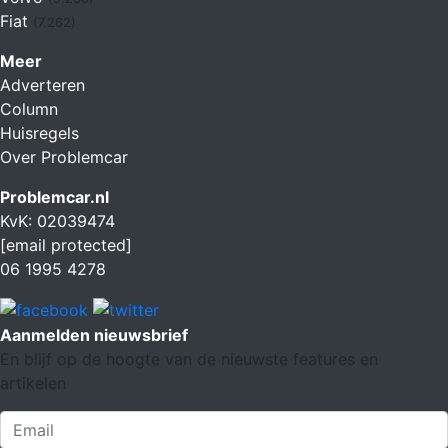
Fiat
(7.262)
Meer
Adverteren
Column
Huisregels
Over Problemcar
Problemcar.nl
KvK: 02039474
[email protected]
06 1995 4278
Aanmelden nieuwsbrief
En blijf op de hoogte van de nieuwste features en
artikelen