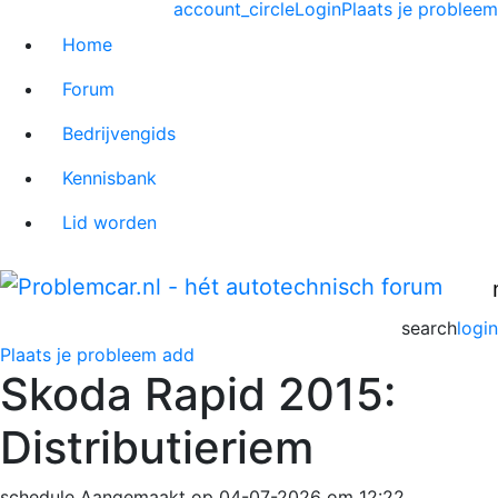
account_circle
Login
Plaats je probleem
Home
Forum
Bedrijvengids
Kennisbank
Lid worden
search
login
Plaats je probleem
add
Skoda Rapid 2015:
Distributieriem
schedule
Aangemaakt op 04-07-2026 om 12:22