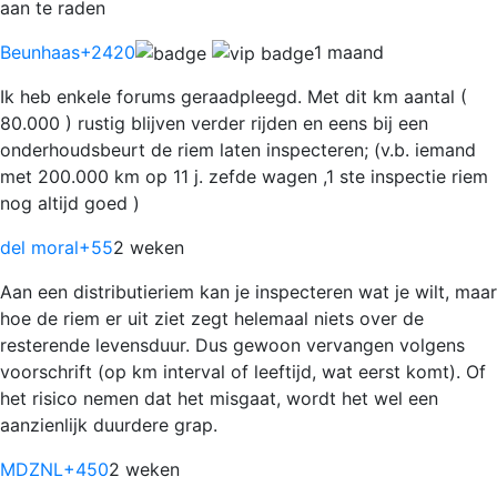
aan te raden
Beunhaas
+2420
1 maand
Ik heb enkele forums geraadpleegd. Met dit km aantal (
80.000 ) rustig blijven verder rijden en eens bij een
onderhoudsbeurt de riem laten inspecteren; (v.b. iemand
met 200.000 km op 11 j. zefde wagen ,1 ste inspectie riem
nog altijd goed )
del moral
+55
2 weken
Aan een distributieriem kan je inspecteren wat je wilt, maar
hoe de riem er uit ziet zegt helemaal niets over de
resterende levensduur. Dus gewoon vervangen volgens
voorschrift (op km interval of leeftijd, wat eerst komt). Of
het risico nemen dat het misgaat, wordt het wel een
aanzienlijk duurdere grap.
MDZNL
+450
2 weken