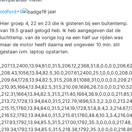
oldford
+0
16 jaar
Hier groep 4, 22 en 23 die ik gisteren bij een buitentemp.
van 19.5 graad gelogd heb. Ik heb aangegeven dat de
luchttemp. van de vorige log na een half uur rijden was
maar de motor heeft daarna wel ongeveer 10 min. stil
gestaan ivm. laptop opstarten.
,207.13,2400,13.94,81.0,31.5,206.12,2368,51.8,0.0,0.0,206.6
,208.43,1056,13.94,82.5,30.0,207.61,2400,25.1,0.0,0.0,208.0
,209.64,1728,13.94,82.5,31.5,208.81,1088,31.0,0.0,0.0,209.21
,210.95,1664,13.94,82.5,31.5,210.09,1696,26.7,0.0,0.0,210.52
,212.31,1664,13.94,82.5,31.5,211.40,1664,36.9,0.0,0.0,211.85,16
,213.72,1728,13.94,84.0,31.5,212.79,1696,53.3,2.3,0.0,213.24,
,215.15,1760,13.94,84.0,31.5,214.19,1728,51.8,8.4,2.3,214.67,1
,216.52,1792,13.94,84.0,31.5,215.61,1760,48.6,10.3,3.4,216.04
,217.93,1792,13.94,85.5,31.5,217.00,1792,35.3,0.0,0.0,217.48
,219.34,1792,13.94,85.5,31.5,218.38,1792,35.3,0.0,0.0,218.8