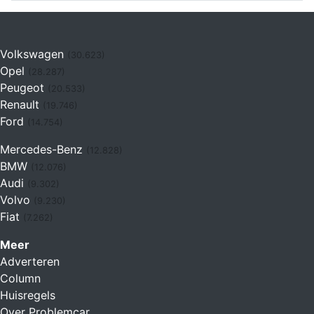
Volkswagen
(30.623)
Opel
(28.287)
Peugeot
(20.533)
Renault
(19.746)
Ford
(14.754)
Mercedes-Benz
(12.828)
BMW
(12.076)
Audi
(9.302)
Volvo
(9.230)
Fiat
(7.262)
Meer
Adverteren
Column
Huisregels
Over Problemcar