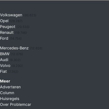
Volkswagen
(30.623)
Opel
(28.287)
Peugeot
(20.533)
Renault
(19.746)
Ford
(14.754)
Mercedes-Benz
(12.828)
BMW
(12.076)
Audi
(9.302)
Volvo
(9.230)
Fiat
(7.262)
Meer
Adverteren
Column
Huisregels
Over Problemcar