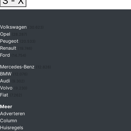
S - X
Volkswagen
(30.623)
Opel
(28.287)
Peugeot
(20.533)
Renault
(19.746)
Ford
(14.754)
Mercedes-Benz
(12.828)
BMW
(12.076)
Audi
(9.302)
Volvo
(9.230)
Fiat
(7.262)
Meer
Adverteren
Column
Huisregels