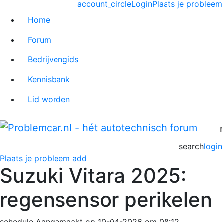
account_circle
Login
Plaats je probleem
Home
Forum
Bedrijvengids
Kennisbank
Lid worden
search
login
Plaats je probleem
add
Suzuki Vitara 2025:
regensensor perikelen
schedule
Aangemaakt op 10-04-2026 om 08:12