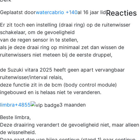
Reacties
Geplaatst door
watercabrio +140
al 16 jaar lid
Er zit toch een instelling (draai ring) op de ruitenwisser
schakelaar, om de gevoeligheid
van de regen sensor in te stellen,
als je deze draai ring op minimaal zet dan wissen de
ruitenwissers niet meteen bij de eerste druppel,
de Suzuki vitara 2025 heeft geen apart vervangbaar
ruitenwisser/interval relais,
deze functie zit in de bcm (body control module)
ingebouwd en is helaas niet te veranderen.
limbra
+4855
3 maanden
Beste limbra,
Deze draairing verandert de gevoeligheid niet, maar alleen
de wissnelheid.
Deze gaat dan van bijna continue (stand 1) naar continue