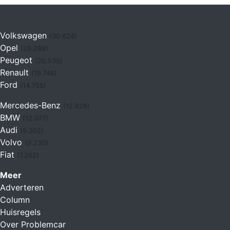
Volkswagen
(30.624)
Opel
(28.288)
Peugeot
(20.535)
Renault
(19.746)
Ford
(14.755)
Mercedes-Benz
(12.828)
BMW
(12.077)
Audi
(9.302)
Volvo
(9.230)
Fiat
(7.262)
Meer
Adverteren
Column
Huisregels
Over Problemcar