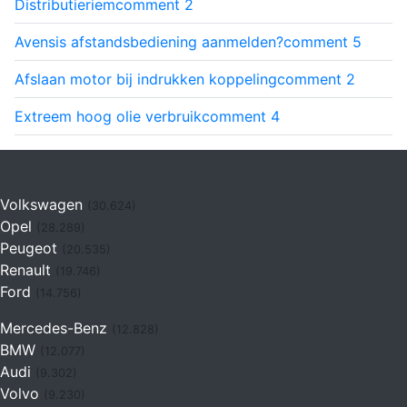
Distributieriem
comment
2
Avensis afstandsbediening aanmelden?
comment
5
Afslaan motor bij indrukken koppeling
comment
2
Extreem hoog olie verbruik
comment
4
Volkswagen
(30.624)
Opel
(28.289)
Peugeot
(20.535)
Renault
(19.746)
Ford
(14.756)
Mercedes-Benz
(12.828)
BMW
(12.077)
Audi
(9.302)
Volvo
(9.230)