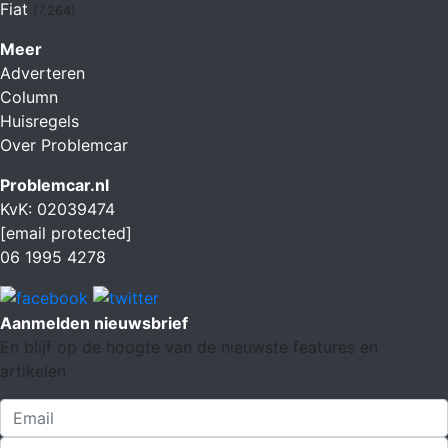
Fiat
(7.264)
Meer
Adverteren
Column
Huisregels
Over Problemcar
Problemcar.nl
KvK: 02039474
[email protected]
06 1995 4278
Aanmelden nieuwsbrief
En blijf op de hoogte van de nieuwste features en
artikelen