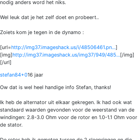
nodig anders word het niks.
Wel leuk dat je het zelf doet en probeert..
Zoiets kom je tegen in de dynamo :
[url=
http://img37.imageshack.us/i/48506461.pn...
]
[img]
http://img37.imageshack.us/img37/949/485...
[/img]
[/url]
stefan84
+0
16 jaar
Ow dat is wel heel handige info Stefan, thanks!
Ik heb de alternator uit elkaar gekregen. Ik had ook wat
standaard waarden gevonden voor de weerstand van de
windingen: 2.8-3.0 Ohm voor de rotor en 1.0-1.1 Ohm voor
de stator.
De rotor heb ik gemeten tussen de 2 sleepringen en die