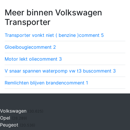
Meer binnen Volkswagen
Transporter
Transporter vonkt niet ( benzine )
comment
5
Gloeibougie
comment
2
Motor lekt olie
comment
3
V snaar spannen waterpomp vw t3 bus
comment
3
Remlichten blijven branden
comment
1
Volkswagen
(30.625)
Opel
(28.289)
Peugeot
(20.536)