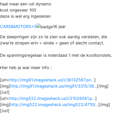
haal maar een ruil dynamo
kost ongeveer 100
deze is wel erg ingesleten
CARS&MOTORS
+0
16 jaar
De sleepringen zijn zo te zien ook aardig versleten, die
zwarte strepen erin = einde = geen of slecht contact.
De spanningsregelaar is inderdaad 1 met de koolborstels.
Hier heb je wat meer info :
[url=
http://img91.imageshack.us/i/36132567.pn...
]
[img]
http://img91.imageshack.us/img91/3315/36...
[/img]
[/url]
[url=
http://img522.imageshack.us/i/21026081.p...
]
[img]
http://img522.imageshack.us/img522/4710/...
[/img]
[/url]