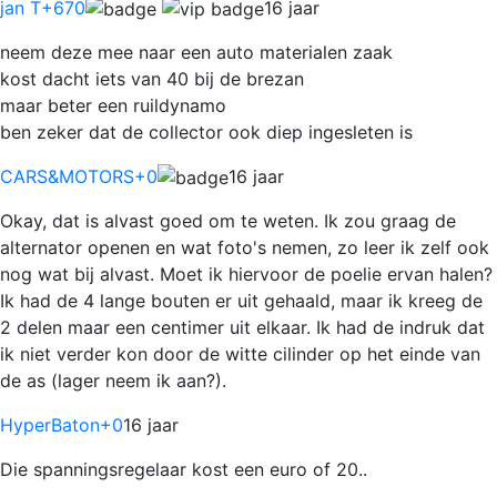
jan T
+670
16 jaar
neem deze mee naar een auto materialen zaak
kost dacht iets van 40 bij de brezan
maar beter een ruildynamo
ben zeker dat de collector ook diep ingesleten is
CARS&MOTORS
+0
16 jaar
Okay, dat is alvast goed om te weten. Ik zou graag de
alternator openen en wat foto's nemen, zo leer ik zelf ook
nog wat bij alvast. Moet ik hiervoor de poelie ervan halen?
Ik had de 4 lange bouten er uit gehaald, maar ik kreeg de
2 delen maar een centimer uit elkaar. Ik had de indruk dat
ik niet verder kon door de witte cilinder op het einde van
de as (lager neem ik aan?).
HyperBaton
+0
16 jaar
Die spanningsregelaar kost een euro of 20..