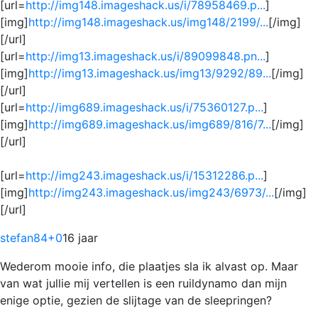
[url=
http://img148.imageshack.us/i/78958469.p...
]
[img]
http://img148.imageshack.us/img148/2199/...
[/img]
[/url]
[url=
http://img13.imageshack.us/i/89099848.pn...
]
[img]
http://img13.imageshack.us/img13/9292/89...
[/img]
[/url]
[url=
http://img689.imageshack.us/i/75360127.p...
]
[img]
http://img689.imageshack.us/img689/816/7...
[/img]
[/url]
[url=
http://img243.imageshack.us/i/15312286.p...
]
[img]
http://img243.imageshack.us/img243/6973/...
[/img]
[/url]
stefan84
+0
16 jaar
Wederom mooie info, die plaatjes sla ik alvast op. Maar
van wat jullie mij vertellen is een ruildynamo dan mijn
enige optie, gezien de slijtage van de sleepringen?