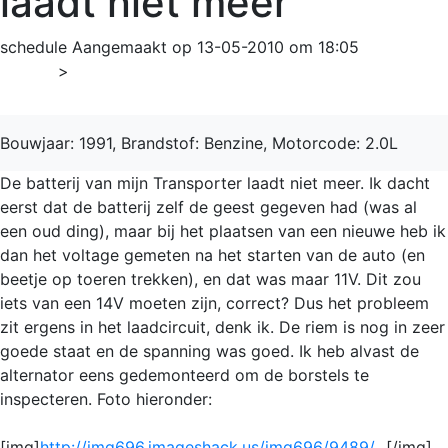
laadt niet meer
schedule
Aangemaakt op 13-05-2010 om 18:05
Home
>
Transporter
Bouwjaar: 1991, Brandstof: Benzine, Motorcode: 2.0L
De batterij van mijn Transporter laadt niet meer. Ik dacht
eerst dat de batterij zelf de geest gegeven had (was al
een oud ding), maar bij het plaatsen van een nieuwe heb ik
dan het voltage gemeten na het starten van de auto (en
beetje op toeren trekken), en dat was maar 11V. Dit zou
iets van een 14V moeten zijn, correct? Dus het probleem
zit ergens in het laadcircuit, denk ik. De riem is nog in zeer
goede staat en de spanning was goed. Ik heb alvast de
alternator eens gedemonteerd om de borstels te
inspecteren. Foto hieronder:
[img]
http://img696.imageshack.us/img696/9489/...
[/img]