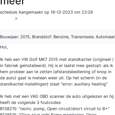
meer
schedule
Aangemaakt op 19-12-2023 om 23:28
Home
>
Golf
Bouwjaar: 2015, Brandstof: Benzine, Transmissie: Automaat
Hoi,
Ik heb een VW Golf MK7 2015 met standkachel (origineel /
in fabriek geïnstalleerd). Hij is er laatst mee gestopt: als ik
hem probeer aan te zetten (afstandsbediening of knop in
de auto) gaat ie meteen weer uit. Op het scherm (in de
standkachel-instellingen) staat "error: auxiliary heating"
Ik heb met een VAG OBD scanner de auto uitgelezen en hij
heeft de volgende 3 foutcodes:
B138215: "recirc. pump, Open circuit/short circuit to B+"
B138515: "Glow plug with flame monitoring, Open