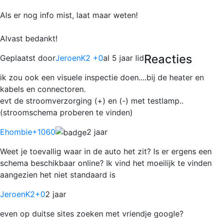
Als er nog info mist, laat maar weten!
Alvast bedankt!
Reacties
Geplaatst door
JeroenK2 +0
al 5 jaar lid
ik zou ook een visuele inspectie doen....bij de heater en
kabels en connectoren.
evt de stroomverzorging (+) en (-) met testlamp..
(stroomschema proberen te vinden)
Ehombie
+1060
2 jaar
Weet je toevallig waar in de auto het zit? Is er ergens een
schema beschikbaar online? Ik vind het moeilijk te vinden
aangezien het niet standaard is
JeroenK2
+0
2 jaar
even op duitse sites zoeken met vriendje google?