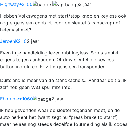
Highway
+2100
2 jaar
Hebben Volkswagens met start/stop knop en keyless ook
nog ergens een contact voor de sleutel (als backup) of
helemaal niet?
JeroenK2
+0
2 jaar
Even in je handleiding lezen mbt keyless. Soms sleutel
ergens tegen aanhouden. Of dmv sleutel die keyless
button indrukken. Er zit ergens een transponder.
Duitsland is meer van de standkachels….vandaar de tip. Ik
zelf heb geen VAG spul mbt info.
Ehombie
+1060
2 jaar
Ik heb gevonden waar de sleutel tegenaan moet, en de
auto herkent het (want zegt nu “press brake to start”)
maar helaas nog steeds dezelfde foutmelding als ik codes