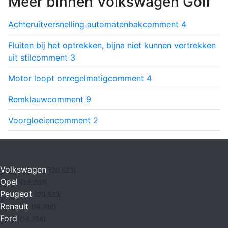
Meer binnen Volkswagen Golf
Achteruitversnelling automatenbak
comment
4
Fluiten bij het optrekken, bijna niet kunnen vertrekken
uit stil
comment
3
Motor loopt onregelmatig
comment
4
Remklauw
comment
9
Voorgloeien
comment
2
Volkswagen
(30.623)
Opel
(28.287)
Peugeot
(20.533)
Renault
(19.746)
Ford
(14.754)