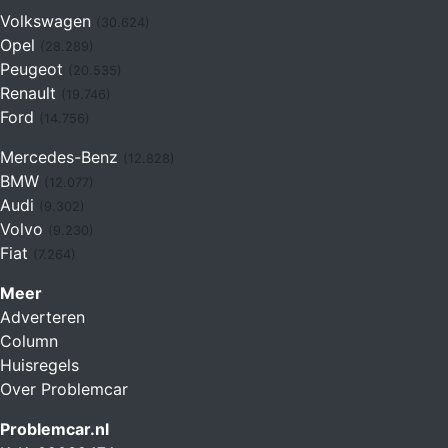
Volkswagen
(30.624)
Opel
(28.289)
Peugeot
(20.535)
Renault
(19.746)
Ford
(14.756)
Mercedes-Benz
(12.828)
BMW
(12.077)
Audi
(9.302)
Volvo
(9.230)
Fiat
(7.264)
Meer
Adverteren
Column
Huisregels
Over Problemcar
Problemcar.nl