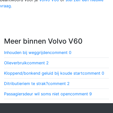
vraag.
Meer binnen Volvo V60
Inhouden bij weggrijden
comment
0
Olieverbruik
comment
2
Kloppend/bonkend geluid bij koude start
comment
0
Ditributieriem te strak?
comment
2
Passagiersdeur wil soms niet open
comment
9