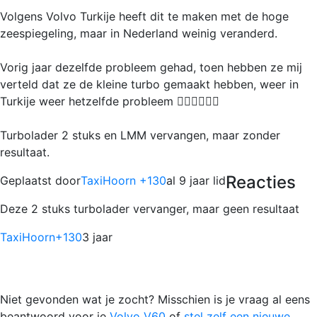
Volgens Volvo Turkije heeft dit te maken met de hoge
zeespiegeling, maar in Nederland weinig veranderd.
Vorig jaar dezelfde probleem gehad, toen hebben ze mij
verteld dat ze de kleine turbo gemaakt hebben, weer in
Turkije weer hetzelfde probleem 🤷‍♂️🤷‍♂️🤷‍♂️
Turbolader 2 stuks en LMM vervangen, maar zonder
resultaat.
Reacties
Geplaatst door
TaxiHoorn +130
al 9 jaar lid
Deze 2 stuks turbolader vervanger, maar geen resultaat
TaxiHoorn
+130
3 jaar
Niet gevonden wat je zocht? Misschien is je vraag al eens
beantwoord voor je
Volvo V60
of
stel zelf een nieuwe