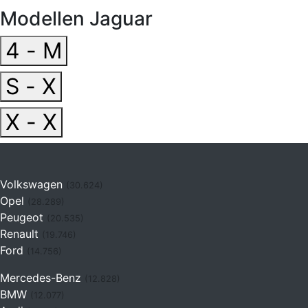
Modellen Jaguar
4 - M
S - X
X - X
Volkswagen
(30.624)
Opel
(28.289)
Peugeot
(20.535)
Renault
(19.746)
Ford
(14.756)
Mercedes-Benz
(12.828)
BMW
(12.077)