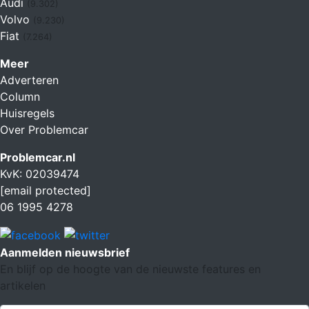
Audi
(9.302)
Volvo
(9.230)
Fiat
(7.264)
Meer
Adverteren
Column
Huisregels
Over Problemcar
Problemcar.nl
KvK: 02039474
[email protected]
06 1995 4278
Aanmelden nieuwsbrief
En blijf op de hoogte van de nieuwste features en
artikelen