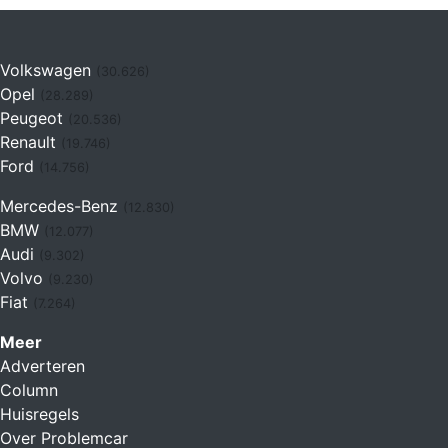
Volkswagen
(30.626)
Opel
(28.289)
Peugeot
(20.536)
Renault
(19.746)
Ford
(14.756)
Mercedes-Benz
(12.830)
BMW
(12.077)
Audi
(9.302)
Volvo
(9.230)
Fiat
(7.264)
Meer
Adverteren
Column
Huisregels
Over Problemcar