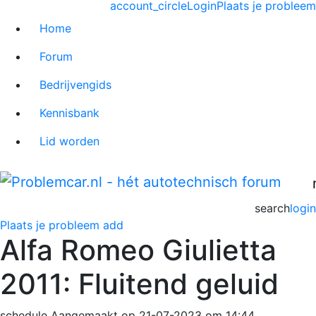
account_circle
Login
Plaats je probleem
Home
Forum
Bedrijvengids
Kennisbank
Lid worden
search
login
Plaats je probleem
add
Alfa Romeo Giulietta
2011: Fluitend geluid
schedule
Aangemaakt op 21-07-2023 om 14:44