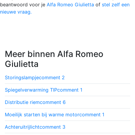
beantwoord voor je
Alfa Romeo Giulietta
of
stel zelf een
nieuwe vraag.
Meer binnen Alfa Romeo
Giulietta
Storingslampje
comment
2
Spiegelverwarming TIP
comment
1
Distributie riem
comment
6
Moeilijk starten bij warme motor
comment
1
Achteruitrijlicht
comment
3