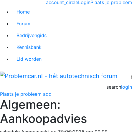
account_circle
Login
Plaats je probleem
Home
Forum
Bedrijvengids
Kennisbank
Lid worden
search
login
Plaats je probleem
add
Algemeen:
Aankoopadvies
schedule
Aangemaakt op 18-06-2026 om 00:09