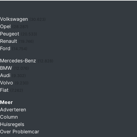
Volkswagen
(30.623)
Opel
(28.287)
Peugeot
(20.533)
Renault
(19.746)
Ford
(14.754)
Mercedes-Benz
(12.828)
BMW
(12.076)
Audi
(9.302)
Volvo
(9.230)
Fiat
(7.262)
Meer
Adverteren
Column
Huisregels
Over Problemcar