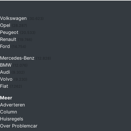
Volkswagen
(30.623)
Opel
(28.287)
Peugeot
(20.533)
Renault
(19.746)
Ford
(14.754)
Mercedes-Benz
(12.828)
BMW
(12.076)
Audi
(9.302)
Volvo
(9.230)
Fiat
(7.262)
Meer
Adverteren
Column
Huisregels
Over Problemcar