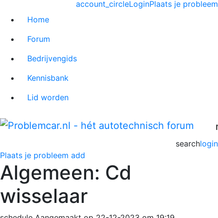
account_circle
Login
Plaats je probleem
Home
Forum
Bedrijvengids
Kennisbank
Lid worden
search
login
Plaats je probleem
add
Algemeen: Cd
wisselaar
schedule
Aangemaakt op 22-12-2023 om 19:19