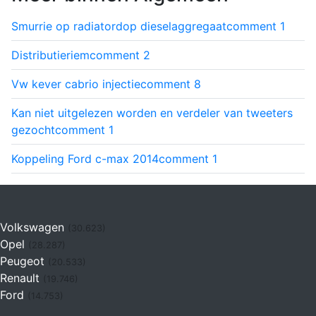
Smurrie op radiatordop dieselaggregaat
comment
1
Distributieriem
comment
2
Vw kever cabrio injectie
comment
8
Kan niet uitgelezen worden en verdeler van tweeters
gezocht
comment
1
Koppeling Ford c-max 2014
comment
1
Volkswagen
(30.623)
Opel
(28.287)
Peugeot
(20.533)
Renault
(19.746)
Ford
(14.753)