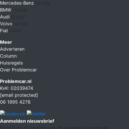
Mercedes-Benz
(12.828)
BMW
(12.076)
Audi
(9.302)
Volvo
(9.230)
Fiat
(7.261)
Meer
Adverteren
Column
Huisregels
Over Problemcar
Problemcar.nl
KvK: 02039474
[email protected]
06 1995 4278
Aanmelden nieuwsbrief
En blijf op de hoogte van de nieuwste features en