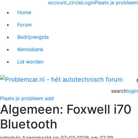
account_circle
Login
Plaats je probleem
Home
Forum
Bedrijvengids
Kennisbank
Lid worden
search
login
Plaats je probleem
add
Algemeen: Foxwell i70
Bluetooth
schedule
Aangemaakt op 07-03-2026 om 22:39