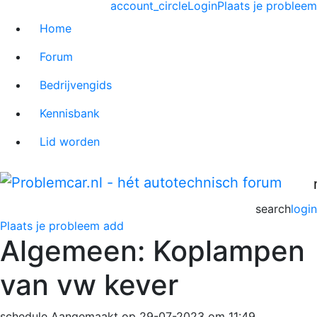
account_circle
Login
Plaats je probleem
Home
Forum
Bedrijvengids
Kennisbank
Lid worden
search
login
Plaats je probleem
add
Algemeen: Koplampen
van vw kever
schedule
Aangemaakt op 29-07-2023 om 11:49