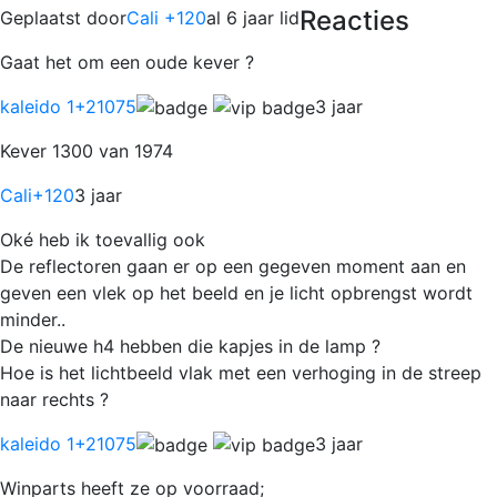
Reacties
Geplaatst door
Cali +120
al 6 jaar lid
Gaat het om een oude kever ?
kaleido 1
+21075
3 jaar
Kever 1300 van 1974
Cali
+120
3 jaar
Oké heb ik toevallig ook
De reflectoren gaan er op een gegeven moment aan en
geven een vlek op het beeld en je licht opbrengst wordt
minder..
De nieuwe h4 hebben die kapjes in de lamp ?
Hoe is het lichtbeeld vlak met een verhoging in de streep
naar rechts ?
kaleido 1
+21075
3 jaar
Winparts heeft ze op voorraad;