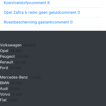
Koelvloeistofp
comment
8
Opel Zafira b radio geen geluid
comment
0
Roestbescherming gastank
comment
0
Volkswagen
(30.623)
Opel
(28.287)
Peugeot
(20.533)
Renault
(19.746)
Ford
(14.754)
Mercedes-Benz
(12.828)
BMW
(12.076)
Audi
(9.302)
Volvo
(9.230)
Fiat
(7.262)