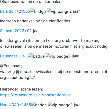
Olie desnoods bij de dealer halen.
kaleido 1
+21065
2 jaar
Iedereen bedankt voor de clarificaties
Samson2023
+0
2 jaar
In ieder geval niks om je heel erg druk over te maken,
oliewisselen is bij de meeste motoren niet erg acuut nodig.
Beunhaas
+2415
2 jaar
@Beunhaas;
wat zeg jij nou.."oliewisselen is bij de meeste motoren niet
erg acuut nodig."..?
Hieronder iets te lezen:
https://totalenergies.nl/tankstations-se...
Hans4040
+2455
2 jaar