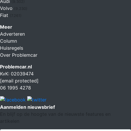
Audi
(9.302)
Volvo
(9.230)
Fiat
(7.261)
Meer
Adverteren
Column
Huisregels
Over Problemcar
Problemcar.nl
KvK: 02039474
[email protected]
06 1995 4278
Aanmelden nieuwsbrief
En blijf op de hoogte van de nieuwste features en
artikelen