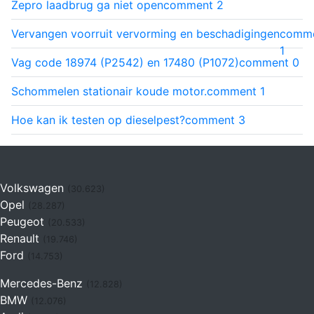
Zepro laadbrug ga niet open
comment
2
Vervangen voorruit vervorming en beschadigingen
comm
1
Vag code 18974 (P2542) en 17480 (P1072)
comment
0
Schommelen stationair koude motor.
comment
1
Hoe kan ik testen op dieselpest?
comment
3
Volkswagen
(30.623)
Opel
(28.287)
Peugeot
(20.533)
Renault
(19.746)
Ford
(14.753)
Mercedes-Benz
(12.828)
BMW
(12.076)