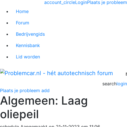
account_circle
Login
Plaats je probleem
Home
Forum
Bedrijvengids
Kennisbank
Lid worden
search
login
Plaats je probleem
add
Algemeen: Laag
oliepeil
schedule
Aangemaakt op 21-11-2023 om 11:06