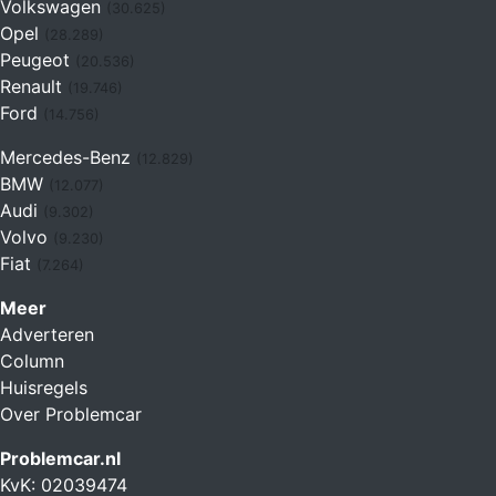
Volkswagen
(30.625)
Opel
(28.289)
Peugeot
(20.536)
Renault
(19.746)
Ford
(14.756)
Mercedes-Benz
(12.829)
BMW
(12.077)
Audi
(9.302)
Volvo
(9.230)
Fiat
(7.264)
Meer
Adverteren
Column
Huisregels
Over Problemcar
Problemcar.nl
KvK: 02039474