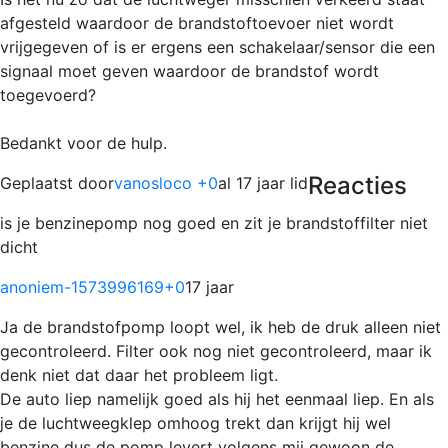
afgesteld waardoor de brandstoftoevoer niet wordt
vrijgegeven of is er ergens een schakelaar/sensor die een
signaal moet geven waardoor de brandstof wordt
toegevoerd?
Bedankt voor de hulp.
Reacties
Geplaatst door
vanosloco +0
al 17 jaar lid
is je benzinepomp nog goed en zit je brandstoffilter niet
dicht
anoniem-1573996169
+0
17 jaar
Ja de brandstofpomp loopt wel, ik heb de druk alleen niet
gecontroleerd. Filter ook nog niet gecontroleerd, maar ik
denk niet dat daar het probleem ligt.
De auto liep namelijk goed als hij het eenmaal liep. En als
je de luchtweegklep omhoog trekt dan krijgt hij wel
benzine dus de pomp levert volgens mij gewoon de