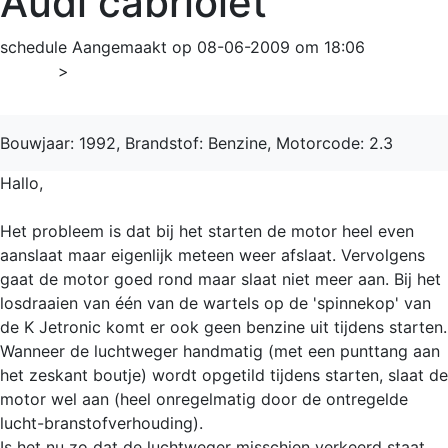
Audi cabriolet
schedule
Aangemaakt op 08-06-2009 om 18:06
Home
>
Cabriolet
Bouwjaar: 1992, Brandstof: Benzine, Motorcode: 2.3
Hallo,
Het probleem is dat bij het starten de motor heel even
aanslaat maar eigenlijk meteen weer afslaat. Vervolgens
gaat de motor goed rond maar slaat niet meer aan. Bij het
losdraaien van één van de wartels op de 'spinnekop' van
de K Jetronic komt er ook geen benzine uit tijdens starten.
Wanneer de luchtweger handmatig (met een punttang aan
het zeskant boutje) wordt opgetild tijdens starten, slaat de
motor wel aan (heel onregelmatig door de ontregelde
lucht-branstofverhouding).
Is het nu zo dat de luchtweger misschien verkeerd staat