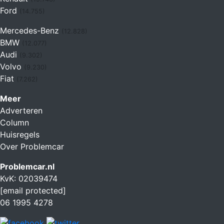
Ford
(14.755)
Mercedes-Benz
(12.828)
BMW
(12.077)
Audi
(9.302)
Volvo
(9.230)
Fiat
(7.262)
Meer
Adverteren
Column
Huisregels
Over Problemcar
Problemcar.nl
KvK: 02039474
[email protected]
06 1995 4278