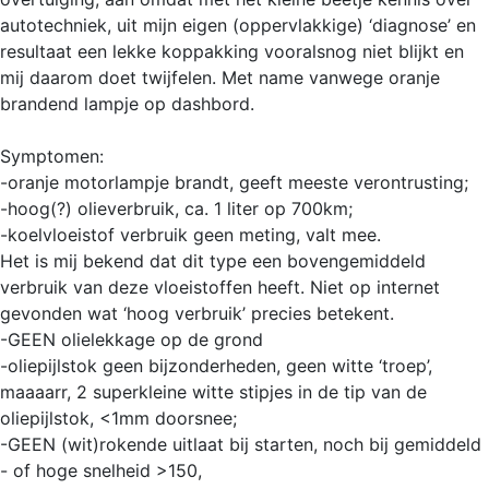
autotechniek, uit mijn eigen (oppervlakkige) ‘diagnose’ en
resultaat een lekke koppakking vooralsnog niet blijkt en
mij daarom doet twijfelen. Met name vanwege oranje
brandend lampje op dashbord.
Symptomen:
-oranje motorlampje brandt, geeft meeste verontrusting;
-hoog(?) olieverbruik, ca. 1 liter op 700km;
-koelvloeistof verbruik geen meting, valt mee.
Het is mij bekend dat dit type een bovengemiddeld
verbruik van deze vloeistoffen heeft. Niet op internet
gevonden wat ‘hoog verbruik’ precies betekent.
-GEEN olielekkage op de grond
-oliepijlstok geen bijzonderheden, geen witte ‘troep’,
maaaarr, 2 superkleine witte stipjes in de tip van de
oliepijlstok, <1mm doorsnee;
-GEEN (wit)rokende uitlaat bij starten, noch bij gemiddeld
- of hoge snelheid >150,