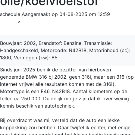
olie/koelvloeistof
schedule
Aangemaakt op 04-08-2025 om 12:59
Home
>
3-serie
Bouwjaar: 2002, Brandstof: Benzine, Transmissie:
Handgeschakeld, Motorcode: N42B18, Motorinhoud (cc):
1800, Vermogen (kw): 85
Sinds juni 2025 ben ik de bezitter van hierboven
genoemde BMW 316 bj 2002, geen 316i, maar een 316 (op
internet vrijwel alle resultaten komen met de 316i).
Motortype is een E46, N42B18. Aantal kilometers op de
teller: ca 250.000. Duidelijk moge zijn dat ik over weinig
kennis beschik van autotechniek.
Bij overdracht was mij verteld dat de auto een lekke
koppakking zou hebben. Daar twijfel ik echter, met enige
overtuiging, aan omdat met het kleine beetje kennis over