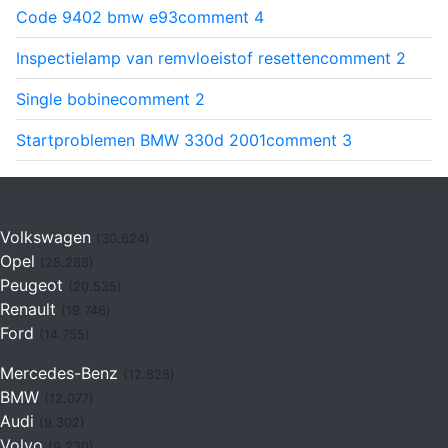
Code 9402 bmw e93
comment
4
Inspectielamp van remvloeistof resetten
comment
2
Single bobine
comment
2
Startproblemen BMW 330d 2001
comment
3
Volkswagen
(30.624)
Opel
(28.288)
Peugeot
(20.535)
Renault
(19.746)
Ford
(14.755)
Mercedes-Benz
(12.828)
BMW
(12.077)
Audi
(9.302)
Volvo
(9.230)