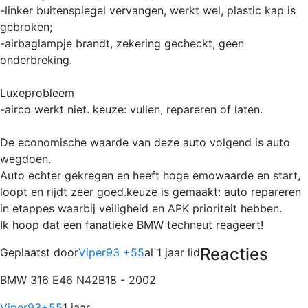
-linker buitenspiegel vervangen, werkt wel, plastic kap is
gebroken;
-airbaglampje brandt, zekering gecheckt, geen
onderbreking.
Luxeprobleem
-airco werkt niet. keuze: vullen, repareren of laten.
De economische waarde van deze auto volgend is auto
wegdoen.
Auto echter gekregen en heeft hoge emowaarde en start,
loopt en rijdt zeer goed.keuze is gemaakt: auto repareren
in etappes waarbij veiligheid en APK prioriteit hebben.
Ik hoop dat een fanatieke BMW techneut reageert!
Reacties
Geplaatst door
Viper93 +55
al 1 jaar lid
BMW 316 E46 N42B18 - 2002
Viper93
+55
1 jaar