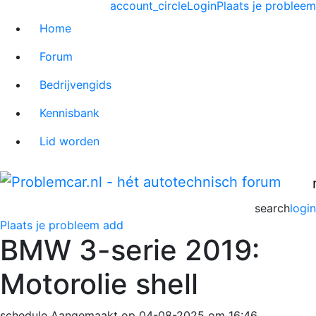
account_circle
Login
Plaats je probleem
Home
Forum
Bedrijvengids
Kennisbank
Lid worden
search
login
Plaats je probleem
add
BMW 3-serie 2019:
Motorolie shell
schedule
Aangemaakt op 04-08-2025 om 16:46