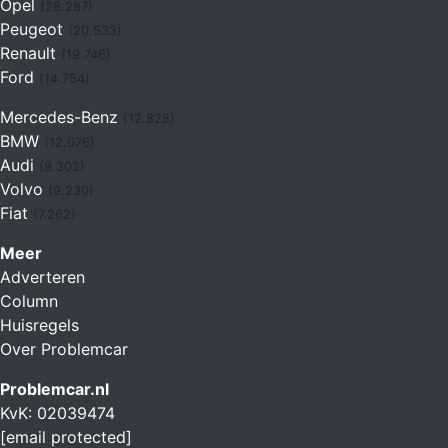
Opel
(28.287)
Peugeot
(20.533)
Renault
(19.746)
Ford
(14.754)
Mercedes-Benz
(12.828)
BMW
(12.076)
Audi
(9.302)
Volvo
(9.230)
Fiat
(7.262)
Meer
Adverteren
Column
Huisregels
Over Problemcar
Problemcar.nl
KvK: 02039474
[email protected]