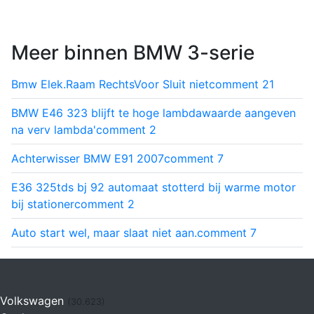
Meer binnen BMW 3-serie
Bmw Elek.Raam RechtsVoor Sluit niet
comment
21
BMW E46 323 blijft te hoge lambdawaarde aangeven
na verv lambda'
comment
2
Achterwisser BMW E91 2007
comment
7
E36 325tds bj 92 automaat stotterd bij warme motor
bij stationer
comment
2
Auto start wel, maar slaat niet aan.
comment
7
Volkswagen
(30.623)