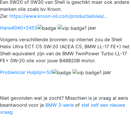
Een 0W20 of 0W30 van Shell is geschikt maar ook andere
merken olie zoals bv Kroon.
Zie:
https://www.kroon-oil.com/productadvies/...
Hans4040
+2455
1 jaar
Volgens verschillende bronnen op internet zou de Shell
Helix Ultra ECT C5 0W-20 (ACEA C5, BMW LL-17 FE+) het
Shell-equivalent zijn van de BMW TwinPower Turbo LL-17
FE+ 0W-20 olie voor jouw B48B20B motor.
Problemcar Hulplijn
+50
1 jaar
Niet gevonden wat je zocht? Misschien is je vraag al eens
beantwoord voor je
BMW 3-serie
of
stel zelf een nieuwe
vraag.