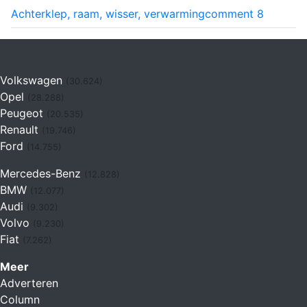
Achterklep, raam, wisser, verwarming
comment
8
Volkswagen
(30.624)
Opel
(28.288)
Peugeot
(20.535)
Renault
(19.746)
Ford
(14.755)
Mercedes-Benz
(12.828)
BMW
(12.077)
Audi
(9.302)
Volvo
(9.230)
Fiat
(7.262)
Meer
Adverteren
Column