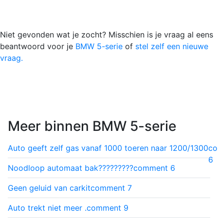
Niet gevonden wat je zocht? Misschien is je vraag al eens
beantwoord voor je
BMW 5-serie
of
stel zelf een nieuwe
vraag.
Meer binnen BMW 5-serie
Auto geeft zelf gas vanaf 1000 toeren naar 1200/1300
c
6
Noodloop automaat bak?????????
comment
6
Geen geluid van carkit
comment
7
Auto trekt niet meer .
comment
9