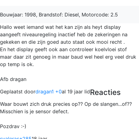
Bouwjaar: 1998, Brandstof: Diesel, Motorcode: 2.5
Hallo weet iemand wat het kan zijn als heyt display
aangeeft niveauregeling inactief heb de zekeringen na
gekeken en die zijn goed auto staat ook mooi recht .
En het display geeft ook aan controleer koelvloei stof
maar daar zit genoeg in maar baud wel heel erg veel druk
op temp is ok.
Afb dragan
Reacties
Geplaatst door
dragan1 +0
al 19 jaar lid
Waar bouwt zich druk precies op?? Op de slangen...of??
Misschien is je sensor defect.
Pozdrav :-)
svaleras
+285
18 jaar