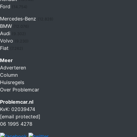
Ford
(14.754)
Mercedes-Benz
(12.828)
BMW
(12.076)
Audi
(9.302)
Volvo
(9.230)
Fiat
(7.262)
Meer
Adverteren
Column
Huisregels
Over Problemcar
Problemcar.nl
KvK: 02039474
[email protected]
06 1995 4278