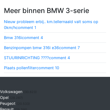
Meer binnen BMW 3-serie
Nieuw probleem erbij.. km.tellernaald valt soms op
0km/h
comment
1
Bmw 316i
comment
4
Benzinpompen bmw 316i e36
comment
7
STUURINRICHTING ????
comment
4
Plaats pollenfilter
comment
10
Volkswagen
(30.623)
Opel
(28.287)
Peugeot
(20.533)
Renault
(19.746)