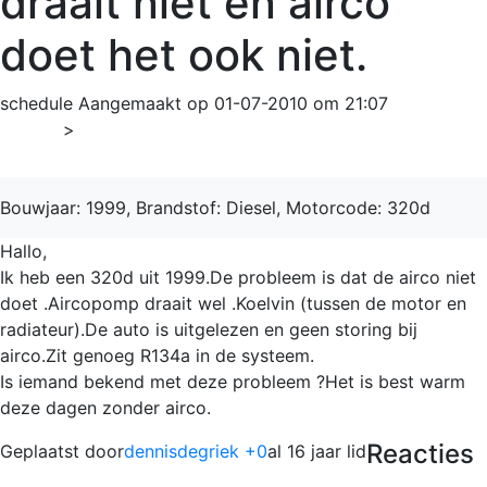
draait niet en airco
doet het ook niet.
schedule
Aangemaakt op 01-07-2010 om 21:07
Home
>
3-serie
Bouwjaar: 1999, Brandstof: Diesel, Motorcode: 320d
Hallo,
Ik heb een 320d uit 1999.De probleem is dat de airco niet
doet .Aircopomp draait wel .Koelvin (tussen de motor en
radiateur).De auto is uitgelezen en geen storing bij
airco.Zit genoeg R134a in de systeem.
Is iemand bekend met deze probleem ?Het is best warm
deze dagen zonder airco.
Reacties
Geplaatst door
dennisdegriek +0
al 16 jaar lid