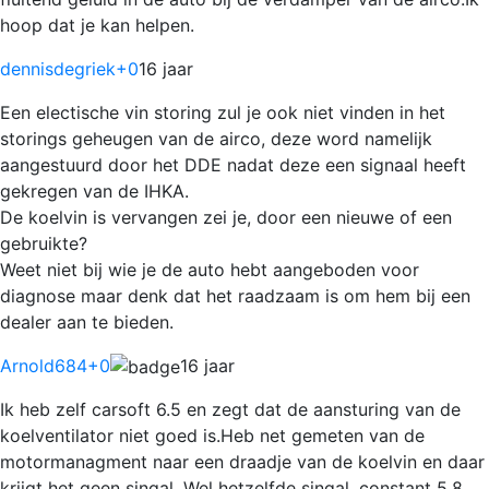
hoop dat je kan helpen.
dennisdegriek
+0
16 jaar
Een electische vin storing zul je ook niet vinden in het
storings geheugen van de airco, deze word namelijk
aangestuurd door het DDE nadat deze een signaal heeft
gekregen van de IHKA.
De koelvin is vervangen zei je, door een nieuwe of een
gebruikte?
Weet niet bij wie je de auto hebt aangeboden voor
diagnose maar denk dat het raadzaam is om hem bij een
dealer aan te bieden.
Arnold684
+0
16 jaar
Ik heb zelf carsoft 6.5 en zegt dat de aansturing van de
koelventilator niet goed is.Heb net gemeten van de
motormanagment naar een draadje van de koelvin en daar
krijgt het geen singal .Wel hetzelfde singal .constant 5.8.