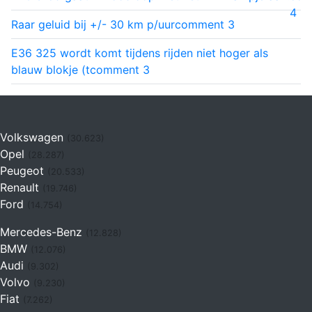
4
Raar geluid bij +/- 30 km p/uur
comment
3
E36 325 wordt komt tijdens rijden niet hoger als
blauw blokje (t
comment
3
Volkswagen
(30.623)
Opel
(28.287)
Peugeot
(20.533)
Renault
(19.746)
Ford
(14.754)
Mercedes-Benz
(12.828)
BMW
(12.076)
Audi
(9.302)
Volvo
(9.230)
Fiat
(7.262)