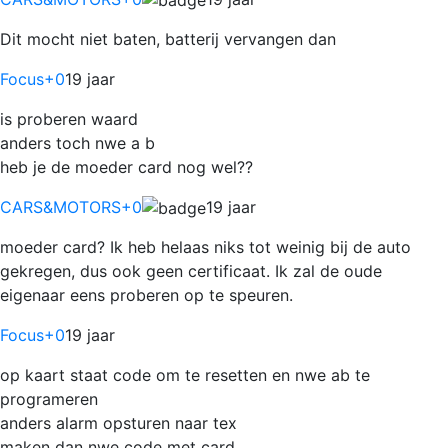
Dit mocht niet baten, batterij vervangen dan
Focus
+0
19 jaar
is proberen waard
anders toch nwe a b
heb je de moeder card nog wel??
CARS&MOTORS
+0
19 jaar
moeder card? Ik heb helaas niks tot weinig bij de auto
gekregen, dus ook geen certificaat. Ik zal de oude
eigenaar eens proberen op te speuren.
Focus
+0
19 jaar
op kaart staat code om te resetten en nwe ab te
programeren
anders alarm opsturen naar tex
maken dan nwe code met card