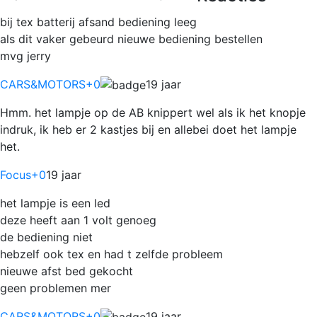
bij tex batterij afsand bediening leeg
als dit vaker gebeurd nieuwe bediening bestellen
mvg jerry
CARS&MOTORS
+0
19 jaar
Hmm. het lampje op de AB knippert wel als ik het knopje
indruk, ik heb er 2 kastjes bij en allebei doet het lampje
het.
Focus
+0
19 jaar
het lampje is een led
deze heeft aan 1 volt genoeg
de bediening niet
hebzelf ook tex en had t zelfde probleem
nieuwe afst bed gekocht
geen problemen mer
CARS&MOTORS
+0
19 jaar