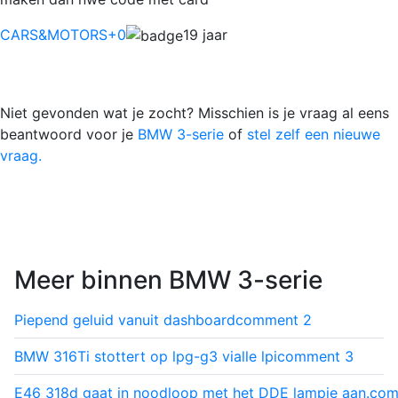
CARS&MOTORS
+0
19 jaar
Niet gevonden wat je zocht? Misschien is je vraag al eens
beantwoord voor je
BMW 3-serie
of
stel zelf een nieuwe
vraag.
Meer binnen BMW 3-serie
Piepend geluid vanuit dashboard
comment
2
BMW 316Ti stottert op lpg-g3 vialle lpi
comment
3
E46 318d gaat in noodloop met het DDE lampje aan.
com