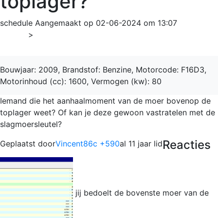
toplager?
schedule
Aangemaakt op 02-06-2024 om 13:07
Home
>
Nubira
Bouwjaar: 2009, Brandstof: Benzine, Motorcode: F16D3,
Motorinhoud (cc): 1600, Vermogen (kw): 80
Iemand die het aanhaalmoment van de moer bovenop de
toplager weet? Of kan je deze gewoon vastratelen met de
slagmoersleutel?
Reacties
Geplaatst door
Vincent86c +590
al 11 jaar lid
jij bedoelt de bovenste moer van de