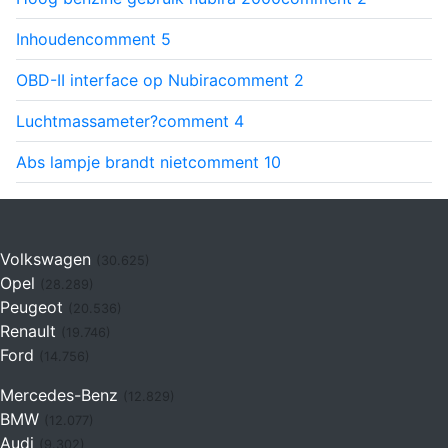
Inhouden
comment
5
OBD-II interface op Nubira
comment
2
Luchtmassameter?
comment
4
Abs lampje brandt niet
comment
10
Volkswagen
(30.625)
Opel
(28.289)
Peugeot
(20.536)
Renault
(19.746)
Ford
(14.756)
Mercedes-Benz
(12.829)
BMW
(12.077)
Audi
(9.302)