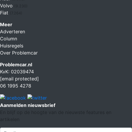
Volvo
(9.230)
Fiat
(7.264)
Meer
Adverteren
Column
Huisregels
Over Problemcar
Problemcar.nl
KvK: 02039474
[email protected]
06 1995 4278
Aanmelden nieuwsbrief
En blijf op de hoogte van de nieuwste features en
artikelen