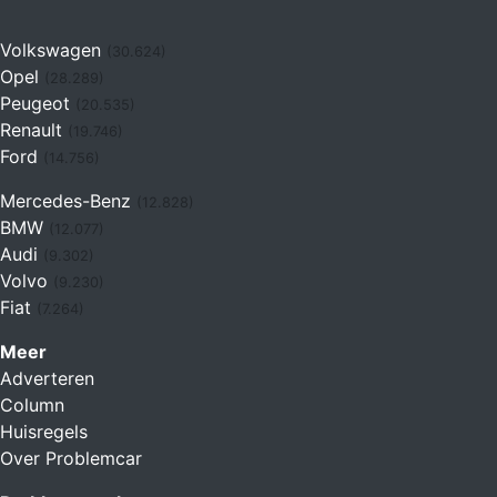
Volkswagen
(30.624)
Opel
(28.289)
Peugeot
(20.535)
Renault
(19.746)
Ford
(14.756)
Mercedes-Benz
(12.828)
BMW
(12.077)
Audi
(9.302)
Volvo
(9.230)
Fiat
(7.264)
Meer
Adverteren
Column
Huisregels
Over Problemcar