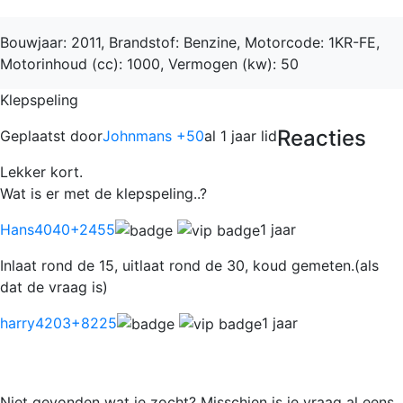
Bouwjaar: 2011, Brandstof: Benzine, Motorcode: 1KR-FE,
Motorinhoud (cc): 1000, Vermogen (kw): 50
Klepspeling
Reacties
Geplaatst door
Johnmans +50
al 1 jaar lid
Lekker kort.
Wat is er met de klepspeling..?
Hans4040
+2455
1 jaar
Inlaat rond de 15, uitlaat rond de 30, koud gemeten.(als
dat de vraag is)
harry4203
+8225
1 jaar
Niet gevonden wat je zocht? Misschien is je vraag al eens