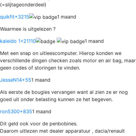
(=slijtageonderdeel)
quikfit
+3215
1 maand
Waarmee is uitgelezen ?
kaleido 1
+21110
1 maand
Met een snap on uitleescomputer. Hierop konden we
verschillende dingen checken zoals motor en air bag, maar
geen codes of storingen te vinden.
JesseN14
+55
1 maand
Als eerste de bougies vervangen want al zien ze er nog
goed uit onder belasting kunnen ze het begeven.
ron5300
+835
1 maand
Dit geld ook voor de penbobines.
Daarom uitlezen met dealer apparatuur , dacia/renault