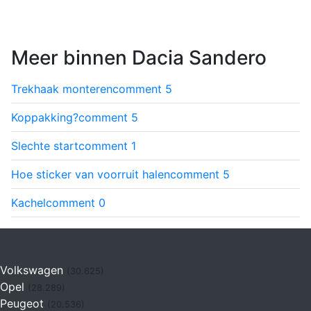
Meer binnen Dacia Sandero
Trekhaak monteren
comment
5
Koppakking?
comment
5
Slechte start
comment
1
Hoe sticker van voorruit halen
comment
5
Kachel
comment
0
Volkswagen
(30.625)
Opel
(28.289)
Peugeot
(20.536)