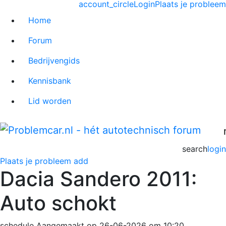
account_circle
Login
Plaats je probleem
Home
Forum
Bedrijvengids
Kennisbank
Lid worden
search
login
Plaats je probleem
add
Dacia Sandero 2011:
Auto schokt
schedule
Aangemaakt op 26-06-2026 om 10:20