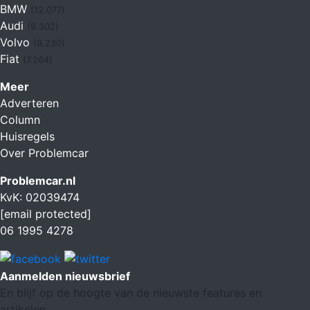
BMW
(12.077)
Audi
(9.302)
Volvo
(9.230)
Fiat
(7.264)
Meer
Adverteren
Column
Huisregels
Over Problemcar
Problemcar.nl
KvK: 02039474
[email protected]
06 1995 4278
Aanmelden nieuwsbrief
En blijf op de hoogte van de nieuwste features en
artikelen