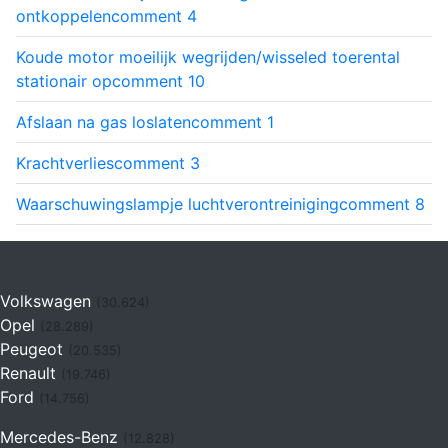
ontkoppelen
comment
4
Koude motor moeilijk wegrijden/wisseled toerental
stationair op
comment
10
Afslaan na gas loslaten
comment
1
Krachtverlies
comment
3
Waarschuwingslampje luchtverontreiniging
comment
8
Volkswagen
(30.624)
Opel
(28.289)
Peugeot
(20.535)
Renault
(19.746)
Ford
(14.756)
Mercedes-Benz
(12.828)