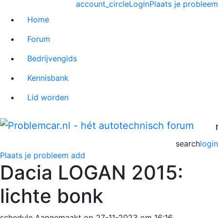
account_circle
Login
Plaats je probleem
Home
Forum
Bedrijvengids
Kennisbank
Lid worden
search
login
Plaats je probleem
add
Dacia LOGAN 2015:
lichte bonk
schedule
Aangemaakt op 27-11-2023 om 16:16