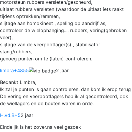
motorsteun rubbers versleten/gescheurd,
uitlaat rubbers versleten (waardoor de uitlaat iets raakt
tijdens optrekken/remmen,
slijtage aan homokineet , speling op aandrijf as,
controleer de wielophanging..., rubbers, vering(gebroken
veer),
slijtage van de veerpootlager(s) , stabilisator
stang/rubbers,
genoeg punten om te (laten) controleren.
limbra
+4855
2 jaar
Bedankt Limbra,
Ik zal je punten is gaan controleren, dan kom ik erop terug
De vering en veerpootlagers heb ik al gecontroleerd, ook
de wiellagers en de bouten waren in orde.
H.vd.B
+5
2 jaar
Eindelijk is het zover.na veel gezoek