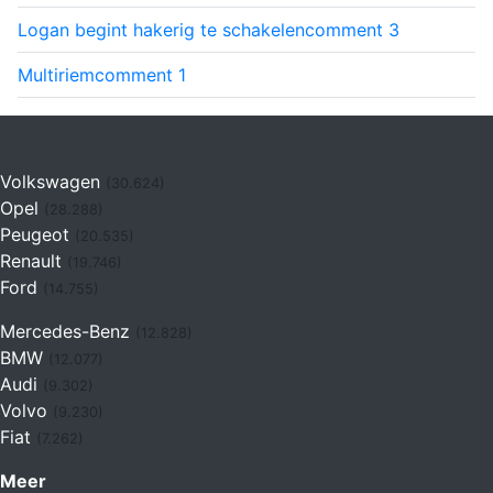
Logan begint hakerig te schakelen
comment
3
Multiriem
comment
1
Volkswagen
(30.624)
Opel
(28.288)
Peugeot
(20.535)
Renault
(19.746)
Ford
(14.755)
Mercedes-Benz
(12.828)
BMW
(12.077)
Audi
(9.302)
Volvo
(9.230)
Fiat
(7.262)
Meer