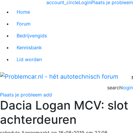
account_circle
Login
Plaats je probleem
Home
Forum
Bedrijvengids
Kennisbank
Lid worden
search
login
Plaats je probleem
add
Dacia Logan MCV: slot
achterdeuren
schedule
Aangemaakt op 16-08-2019 om 22:08