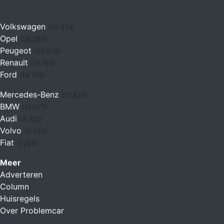
Volkswagen
(30.624)
Opel
(28.288)
Peugeot
(20.535)
Renault
(19.746)
Ford
(14.755)
Mercedes-Benz
(12.828)
BMW
(12.077)
Audi
(9.302)
Volvo
(9.230)
Fiat
(7.262)
Meer
Adverteren
Column
Huisregels
Over Problemcar