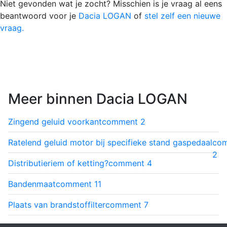
Niet gevonden wat je zocht? Misschien is je vraag al eens
beantwoord voor je
Dacia LOGAN
of
stel zelf een nieuwe
vraag.
Meer binnen Dacia LOGAN
Zingend geluid voorkant
comment
2
Ratelend geluid motor bij specifieke stand gaspedaal
co
2
Distributieriem of ketting?
comment
4
Bandenmaat
comment
11
Plaats van brandstoffilter
comment
7