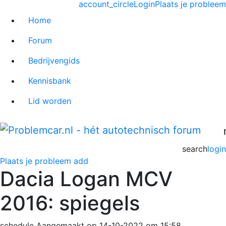
account_circle
Login
Plaats je probleem
Home
Forum
Bedrijvengids
Kennisbank
Lid worden
search
login
Plaats je probleem
add
Dacia Logan MCV
2016: spiegels
schedule
Aangemaakt op 14-10-2022 om 15:58