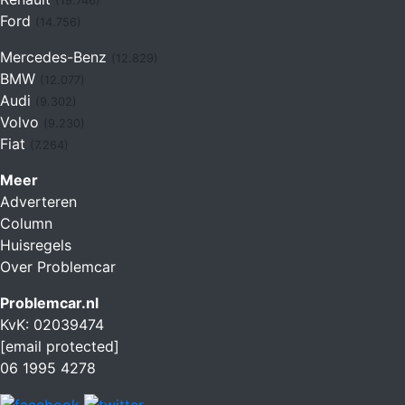
(19.746)
Ford
(14.756)
Mercedes-Benz
(12.829)
BMW
(12.077)
Audi
(9.302)
Volvo
(9.230)
Fiat
(7.264)
Meer
Adverteren
Column
Huisregels
Over Problemcar
Problemcar.nl
KvK: 02039474
[email protected]
06 1995 4278