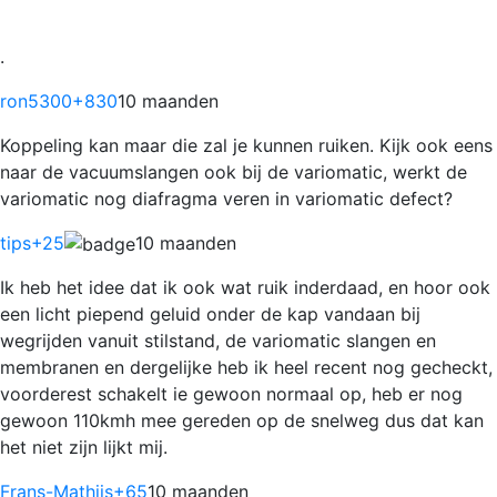
.
ron5300
+830
10 maanden
Koppeling kan maar die zal je kunnen ruiken. Kijk ook eens
naar de vacuumslangen ook bij de variomatic, werkt de
variomatic nog diafragma veren in variomatic defect?
tips
+25
10 maanden
Ik heb het idee dat ik ook wat ruik inderdaad, en hoor ook
een licht piepend geluid onder de kap vandaan bij
wegrijden vanuit stilstand, de variomatic slangen en
membranen en dergelijke heb ik heel recent nog gecheckt,
voorderest schakelt ie gewoon normaal op, heb er nog
gewoon 110kmh mee gereden op de snelweg dus dat kan
het niet zijn lijkt mij.
Frans-Mathijs
+65
10 maanden