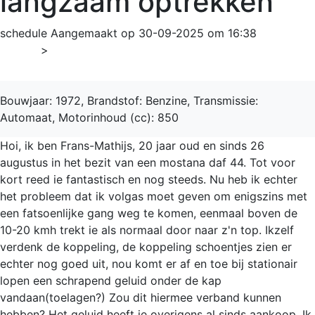
langzaam optrekken
schedule
Aangemaakt op 30-09-2025 om 16:38
Home
>
44
Bouwjaar: 1972, Brandstof: Benzine, Transmissie:
Automaat, Motorinhoud (cc): 850
Hoi, ik ben Frans-Mathijs, 20 jaar oud en sinds 26
augustus in het bezit van een mostana daf 44. Tot voor
kort reed ie fantastisch en nog steeds. Nu heb ik echter
het probleem dat ik volgas moet geven om enigszins met
een fatsoenlijke gang weg te komen, eenmaal boven de
10-20 kmh trekt ie als normaal door naar z'n top. Ikzelf
verdenk de koppeling, de koppeling schoentjes zien er
echter nog goed uit, nou komt er af en toe bij stationair
lopen een schrapend geluid onder de kap
vandaan(toelagen?) Zou dit hiermee verband kunnen
hebben? Het geluid heeft ie overigens al sinds aankoop. Ik