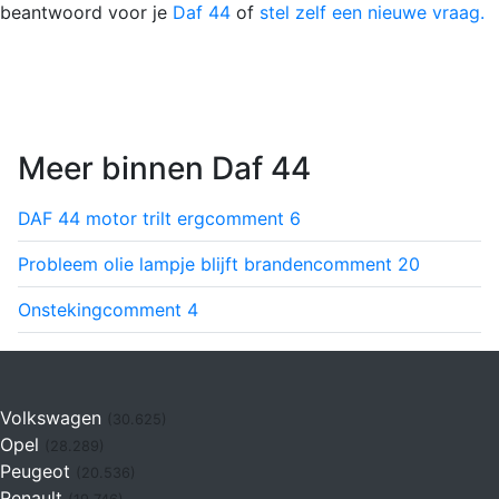
beantwoord voor je
Daf 44
of
stel zelf een nieuwe vraag.
Meer binnen Daf 44
DAF 44 motor trilt erg
comment
6
Probleem olie lampje blijft branden
comment
20
Onsteking
comment
4
Volkswagen
(30.625)
Opel
(28.289)
Peugeot
(20.536)
Renault