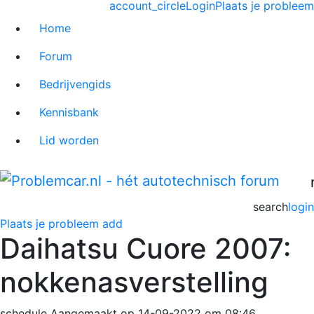
account_circle
Login
Plaats je probleem
Home
Forum
Bedrijvengids
Kennisbank
Lid worden
search
login
Plaats je probleem
add
Daihatsu Cuore 2007:
nokkenasverstelling
schedule
Aangemaakt op 14-09-2022 om 08:46