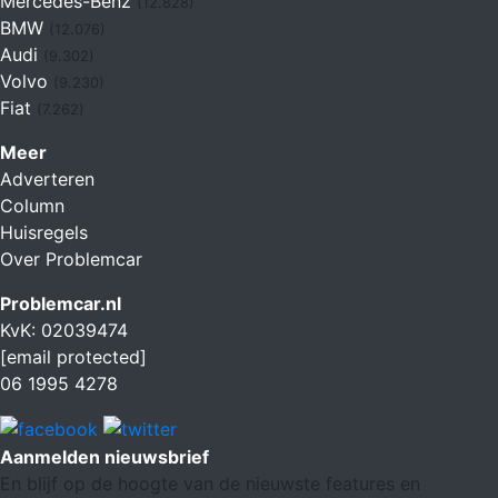
Mercedes-Benz
(12.828)
BMW
(12.076)
Audi
(9.302)
Volvo
(9.230)
Fiat
(7.262)
Meer
Adverteren
Column
Huisregels
Over Problemcar
Problemcar.nl
KvK: 02039474
[email protected]
06 1995 4278
Aanmelden nieuwsbrief
En blijf op de hoogte van de nieuwste features en