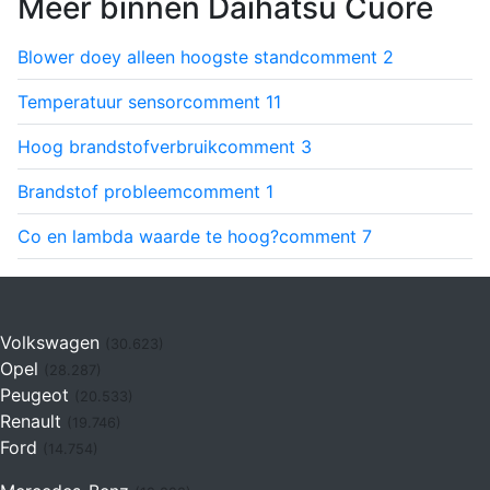
Meer binnen Daihatsu Cuore
Blower doey alleen hoogste stand
comment
2
Temperatuur sensor
comment
11
Hoog brandstofverbruik
comment
3
Brandstof probleem
comment
1
Co en lambda waarde te hoog?
comment
7
Volkswagen
(30.623)
Opel
(28.287)
Peugeot
(20.533)
Renault
(19.746)
Ford
(14.754)