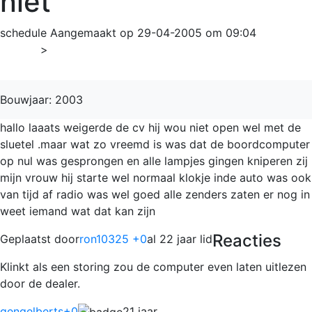
niet
schedule
Aangemaakt op 29-04-2005 om 09:04
Home
>
Punto
Bouwjaar: 2003
hallo laaats weigerde de cv hij wou niet open wel met de
sluetel .maar wat zo vreemd is was dat de boordcomputer
op nul was gesprongen en alle lampjes gingen kniperen zij
mijn vrouw hij starte wel normaal klokje inde auto was ook
van tijd af radio was wel goed alle zenders zaten er nog in
weet iemand wat dat kan zijn
Reacties
Geplaatst door
ron10325 +0
al 22 jaar lid
Klinkt als een storing zou de computer even laten uitlezen
door de dealer.
qengelberts
+0
21 jaar