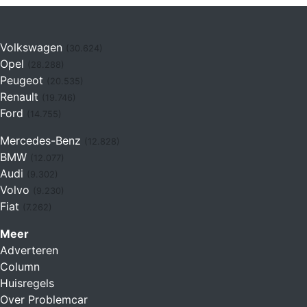
Volkswagen
(30.624)
Opel
(28.288)
Peugeot
(20.535)
Renault
(19.746)
Ford
(14.755)
Mercedes-Benz
(12.828)
BMW
(12.077)
Audi
(9.302)
Volvo
(9.230)
Fiat
(7.262)
Meer
Adverteren
Column
Huisregels
Over Problemcar