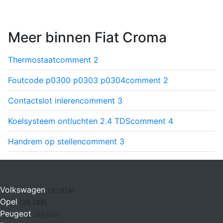
Meer binnen Fiat Croma
Thermostaat
comment
2
Foutcode p0300 p0303 p0304
comment
2
Contactslot inleren
comment
3
Koelsysteem ontluchten 2.4 TDS
comment
4
Handrem op stellen
comment
3
Volkswagen
(30.624)
Opel
(28.288)
Peugeot
(20.535)