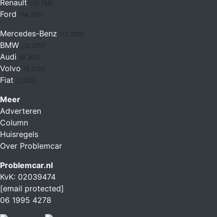
Renault
(19.746)
Ford
(14.755)
Mercedes-Benz
(12.828)
BMW
(12.077)
Audi
(9.302)
Volvo
(9.230)
Fiat
(7.262)
Meer
Adverteren
Column
Huisregels
Over Problemcar
Problemcar.nl
KvK: 02039474
[email protected]
06 1995 4278