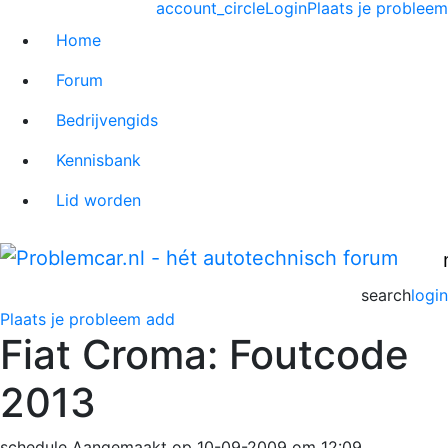
account_circle
Login
Plaats je probleem
Home
Forum
Bedrijvengids
Kennisbank
Lid worden
search
login
Plaats je probleem
add
Fiat Croma: Foutcode
2013
schedule
Aangemaakt op 10-09-2009 om 12:09