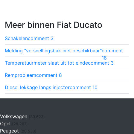
Meer binnen Fiat Ducato
Schakelen
comment
3
Melding "versnellingsbak niet beschikbaar"
comment
18
Temperatuurmeter slaat uit tot einde
comment
3
Remprobleem
comment
8
Diesel lekkage langs injector
comment
10
Volkswagen
(30.623)
Opel
(28.287)
Peugeot
(20.533)