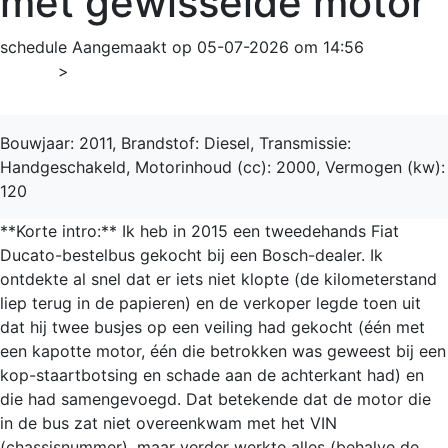
met gewisselde motor
schedule
Aangemaakt op 05-07-2026 om 14:56
Home
>
Ducato
Bouwjaar: 2011, Brandstof: Diesel, Transmissie:
Handgeschakeld, Motorinhoud (cc): 2000, Vermogen (kw):
120
**Korte intro:** Ik heb in 2015 een tweedehands Fiat
Ducato-bestelbus gekocht bij een Bosch-dealer. Ik
ontdekte al snel dat er iets niet klopte (de kilometerstand
liep terug in de papieren) en de verkoper legde toen uit
dat hij twee busjes op een veiling had gekocht (één met
een kapotte motor, één die betrokken was geweest bij een
kop-staartbotsing en schade aan de achterkant had) en
die had samengevoegd. Dat betekende dat de motor die
in de bus zat niet overeenkwam met het VIN
(chassisnummer), maar verder werkte alles (behalve de