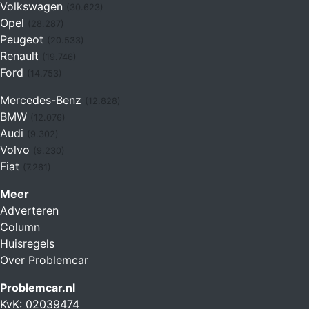
Volkswagen
(30.623)
Opel
(28.287)
Peugeot
(20.533)
Renault
(19.746)
Ford
(14.753)
Mercedes-Benz
(12.828)
BMW
(12.076)
Audi
(9.302)
Volvo
(9.230)
Fiat
(7.261)
Meer
Adverteren
Column
Huisregels
Over Problemcar
Problemcar.nl
KvK: 02039474