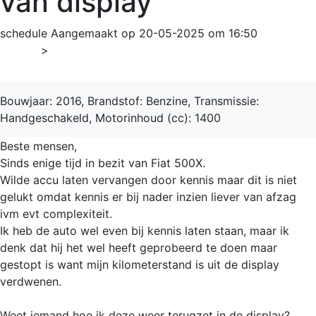
van display
schedule
Aangemaakt op 20-05-2025 om 16:50
Home
>
500 X Cross
Bouwjaar: 2016, Brandstof: Benzine, Transmissie:
Handgeschakeld, Motorinhoud (cc): 1400
Beste mensen,
Sinds enige tijd in bezit van Fiat 500X.
Wilde accu laten vervangen door kennis maar dit is niet
gelukt omdat kennis er bij nader inzien liever van afzag
ivm evt complexiteit.
Ik heb de auto wel even bij kennis laten staan, maar ik
denk dat hij het wel heeft geprobeerd te doen maar
gestopt is want mijn kilometerstand is uit de display
verdwenen.
Weet iemand hoe ik deze weer terugzet in de display?