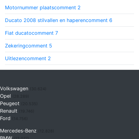
Motornummer plaats
comment
2
Ducato 2008 stilvallen en haperen
comment
6
Fiat ducato
comment
7
Zekering
comment
5
Uitlezen
comment
2
Volkswagen
(30.624)
Opel
(28.289)
Peugeot
(20.535)
Renault
(19.746)
Ford
(14.756)
Mercedes-Benz
(12.828)
BMW
(12.077)