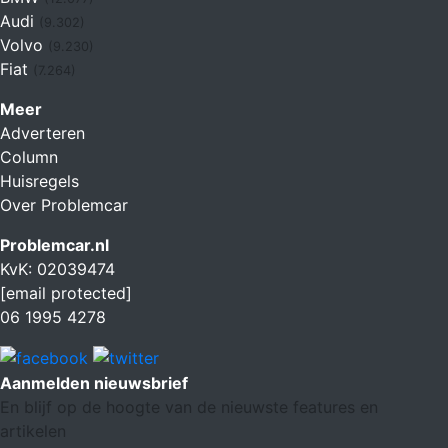
Audi
(9.302)
Volvo
(9.230)
Fiat
(7.264)
Meer
Adverteren
Column
Huisregels
Over Problemcar
Problemcar.nl
KvK: 02039474
[email protected]
06 1995 4278
Aanmelden nieuwsbrief
En blijf op de hoogte van de nieuwste features en
artikelen