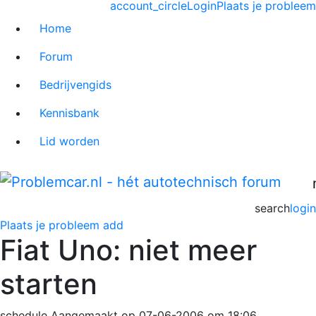
account_circle
Login
Plaats je probleem
Home
Forum
Bedrijvengids
Kennisbank
Lid worden
search
login
Plaats je probleem
add
Fiat Uno: niet meer
starten
schedule
Aangemaakt op 07-06-2006 om 18:06