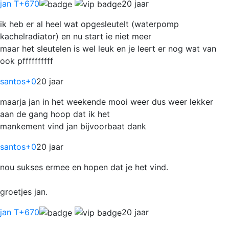
jan T
+670
20 jaar
ik heb er al heel wat opgesleutelt (waterpomp
kachelradiator) en nu start ie niet meer
maar het sleutelen is wel leuk en je leert er nog wat van
ook pffffffffff
santos
+0
20 jaar
maarja jan in het weekende mooi weer dus weer lekker
aan de gang hoop dat ik het
mankement vind jan bijvoorbaat dank
santos
+0
20 jaar
nou sukses ermee en hopen dat je het vind.
groetjes jan.
jan T
+670
20 jaar