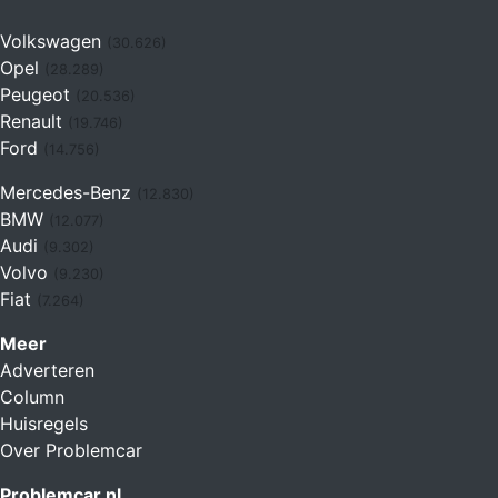
Volkswagen
(30.626)
Opel
(28.289)
Peugeot
(20.536)
Renault
(19.746)
Ford
(14.756)
Mercedes-Benz
(12.830)
BMW
(12.077)
Audi
(9.302)
Volvo
(9.230)
Fiat
(7.264)
Meer
Adverteren
Column
Huisregels
Over Problemcar
Problemcar.nl