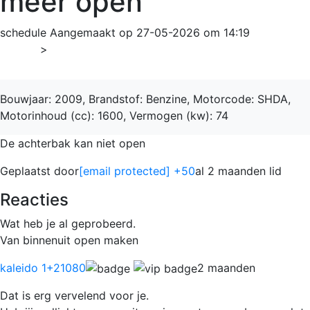
meer open
schedule
Aangemaakt op 27-05-2026 om 14:19
Home
>
Focus
Bouwjaar: 2009, Brandstof: Benzine, Motorcode: SHDA,
Motorinhoud (cc): 1600, Vermogen (kw): 74
De achterbak kan niet open
Geplaatst door
[email protected]
+50
al 2 maanden lid
Reacties
Wat heb je al geprobeerd.
Van binnenuit open maken
kaleido 1
+21080
2 maanden
Dat is erg vervelend voor je.