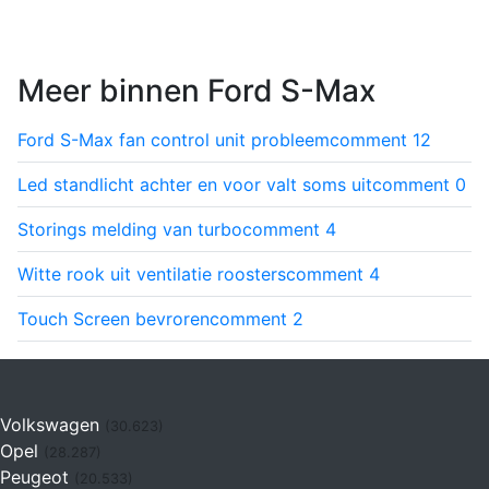
Meer binnen Ford S-Max
Ford S-Max fan control unit probleem
comment
12
Led standlicht achter en voor valt soms uit
comment
0
Storings melding van turbo
comment
4
Witte rook uit ventilatie roosters
comment
4
Touch Screen bevroren
comment
2
Volkswagen
(30.623)
Opel
(28.287)
Peugeot
(20.533)