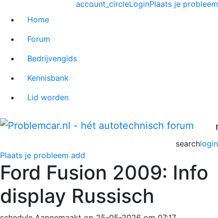
account_circle
Login
Plaats je probleem
Home
Forum
Bedrijvengids
Kennisbank
Lid worden
search
login
Plaats je probleem
add
Ford Fusion 2009: Info
display Russisch
schedule
Aangemaakt op 25-05-2026 om 07:17