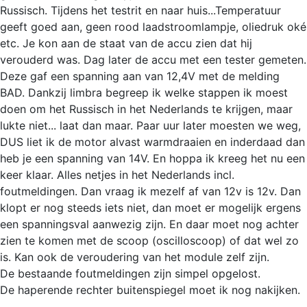
Russisch. Tijdens het testrit en naar huis...Temperatuur
geeft goed aan, geen rood laadstroomlampje, oliedruk oké
etc. Je kon aan de staat van de accu zien dat hij
verouderd was. Dag later de accu met een tester gemeten.
Deze gaf een spanning aan van 12,4V met de melding
BAD. Dankzij limbra begreep ik welke stappen ik moest
doen om het Russisch in het Nederlands te krijgen, maar
lukte niet... laat dan maar. Paar uur later moesten we weg,
DUS liet ik de motor alvast warmdraaien en inderdaad dan
heb je een spanning van 14V. En hoppa ik kreeg het nu een
keer klaar. Alles netjes in het Nederlands incl.
foutmeldingen. Dan vraag ik mezelf af van 12v is 12v. Dan
klopt er nog steeds iets niet, dan moet er mogelijk ergens
een spanningsval aanwezig zijn. En daar moet nog achter
zien te komen met de scoop (oscilloscoop) of dat wel zo
is. Kan ook de veroudering van het module zelf zijn.
De bestaande foutmeldingen zijn simpel opgelost.
De haperende rechter buitenspiegel moet ik nog nakijken.