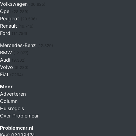
Volkswagen
(30.625)
Opel
(28.289)
Peugeot
(20.536)
Renault
(19.746)
Ford
(14.756)
Mercedes-Benz
(12.829)
BMW
(12.077)
Audi
(9.302)
Volvo
(9.230)
Fiat
(7.264)
Meer
Adverteren
Column
Huisregels
Over Problemcar
Problemcar.nl
KvK: 02039474