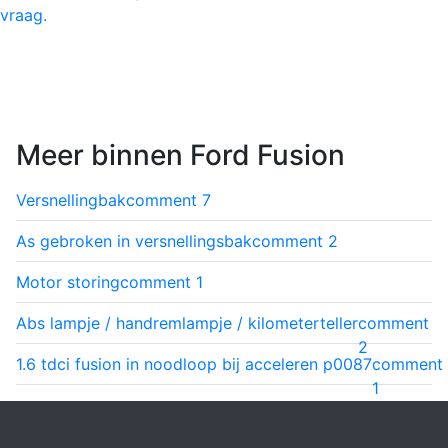
vraag.
Meer binnen Ford Fusion
Versnellingbak
comment
7
As gebroken in versnellingsbak
comment
2
Motor storing
comment
1
Abs lampje / handremlampje / kilometerteller
comment
2
1.6 tdci fusion in noodloop bij acceleren p0087
comment
1