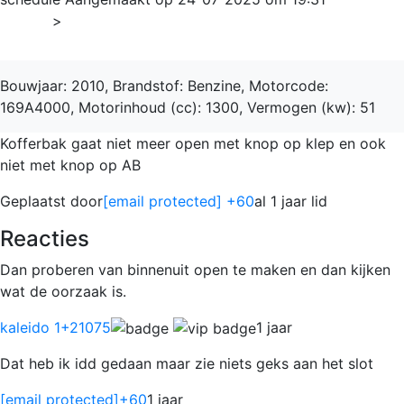
Home
>
Ka
Bouwjaar: 2010, Brandstof: Benzine, Motorcode:
169A4000, Motorinhoud (cc): 1300, Vermogen (kw): 51
Kofferbak gaat niet meer open met knop op klep en ook
niet met knop op AB
Geplaatst door
[email protected]
+60
al 1 jaar lid
Reacties
Dan proberen van binnenuit open te maken en dan kijken
wat de oorzaak is.
kaleido 1
+21075
1 jaar
Dat heb ik idd gedaan maar zie niets geks aan het slot
[email protected]
+60
1 jaar