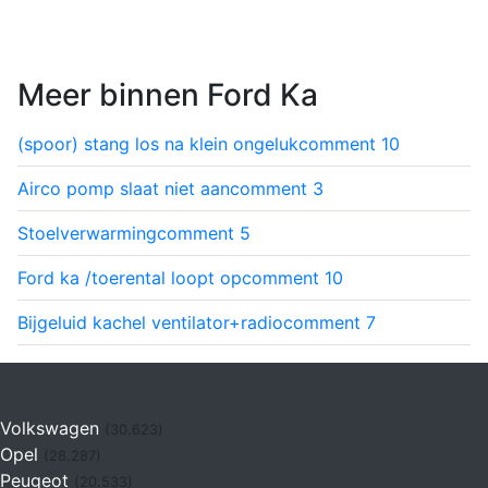
Meer binnen Ford Ka
(spoor) stang los na klein ongeluk
comment
10
Airco pomp slaat niet aan
comment
3
Stoelverwarming
comment
5
Ford ka /toerental loopt op
comment
10
Bijgeluid kachel ventilator+radio
comment
7
Volkswagen
(30.623)
Opel
(28.287)
Peugeot
(20.533)