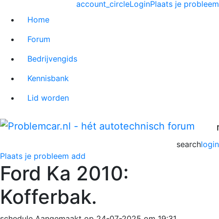
account_circle
Login
Plaats je probleem
Home
Forum
Bedrijvengids
Kennisbank
Lid worden
search
login
Plaats je probleem
add
Ford Ka 2010:
Kofferbak.
schedule
Aangemaakt op 24-07-2025 om 19:31