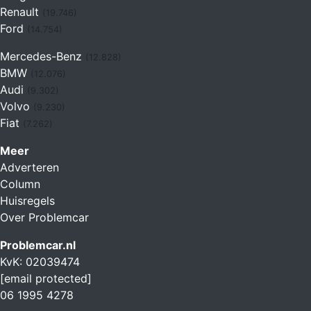
Renault
(19.746)
Ford
(14.754)
Mercedes-Benz
(12.828)
BMW
(12.076)
Audi
(9.302)
Volvo
(9.230)
Fiat
(7.262)
Meer
Adverteren
Column
Huisregels
Over Problemcar
Problemcar.nl
KvK: 02039474
[email protected]
06 1995 4278