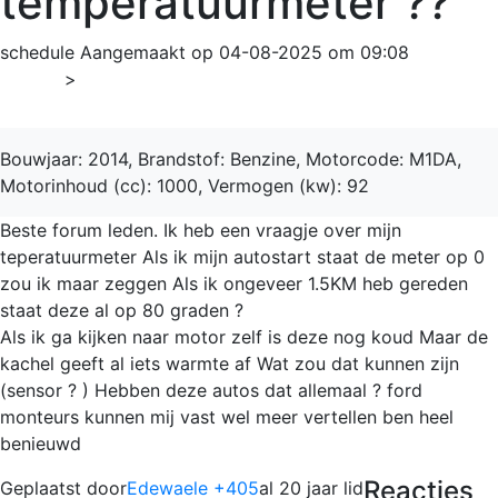
temperatuurmeter ??
schedule
Aangemaakt op 04-08-2025 om 09:08
Home
>
C-Max
Bouwjaar: 2014, Brandstof: Benzine, Motorcode: M1DA,
Motorinhoud (cc): 1000, Vermogen (kw): 92
Beste forum leden. Ik heb een vraagje over mijn
teperatuurmeter Als ik mijn autostart staat de meter op 0
zou ik maar zeggen Als ik ongeveer 1.5KM heb gereden
staat deze al op 80 graden ?
Als ik ga kijken naar motor zelf is deze nog koud Maar de
kachel geeft al iets warmte af Wat zou dat kunnen zijn
(sensor ? ) Hebben deze autos dat allemaal ? ford
monteurs kunnen mij vast wel meer vertellen ben heel
benieuwd
Reacties
Geplaatst door
Edewaele +405
al 20 jaar lid