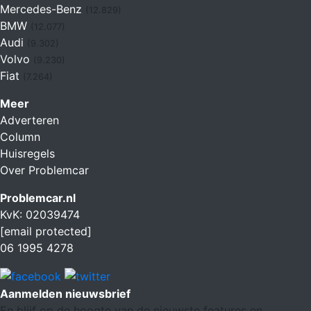
Mercedes-Benz
(12.829)
BMW
(12.077)
Audi
(9.302)
Volvo
(9.230)
Fiat
(7.264)
Meer
Adverteren
Column
Huisregels
Over Problemcar
Problemcar.nl
KvK: 02039474
[email protected]
06 1995 4278
Aanmelden nieuwsbrief
En blijf op de hoogte van de nieuwste features en