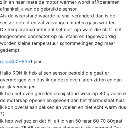
zijn en naar mate de motor warmer wordt af/toenemen
afhankelijk van de gebruikte sensor.
Als de weerstand waarde te snel veranderd dan is de
sensor defect en zal vervangen moeten gaan worden.
De temperatuurmeter zal het niet zijn want die blijft met
losgenomen connector op nul staan en tegenwoordig
worden kleine temperatuur schommelingen zeg maar
gedempt.
ron5300
+835
1 jaar
Hallo RON Ik heb al een sensor besteld die gaat er
overmorgen zijn dus ik ga deze even laten zitten en dan
gelijk vervangen,
Ik heb net even gereden en hij stond weer op 80 graden ik
de moterkap openen en gevoelt aan het thermostaat huis
ik kon overal aan pakken en voelen en niet echt warm dus
??
Ik heb wel gezien dat hij altijd van 50 naar 60 70 80gaat
dus geen 75 65 geen tussen standen is dat normaal Dat