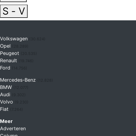
S - V
Volkswagen
(30.624)
Opel
(28.289)
Peugeot
(20.535)
Renault
(19.746)
Ford
(14.756)
Mercedes-Benz
(12.828)
BMW
(12.077)
Audi
(9.302)
Volvo
(9.230)
Fiat
(7.264)
Meer
Adverteren
Column