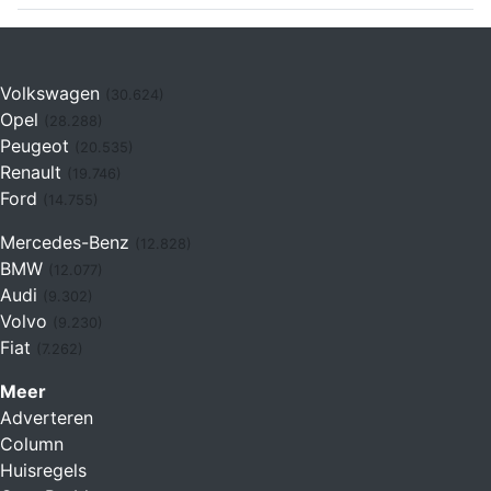
Volkswagen
(30.624)
Opel
(28.288)
Peugeot
(20.535)
Renault
(19.746)
Ford
(14.755)
Mercedes-Benz
(12.828)
BMW
(12.077)
Audi
(9.302)
Volvo
(9.230)
Fiat
(7.262)
Meer
Adverteren
Column
Huisregels