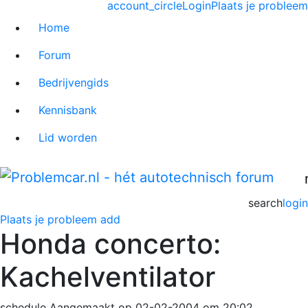
account_circle
Login
Plaats je probleem
Home
Forum
Bedrijvengids
Kennisbank
Lid worden
search
login
Plaats je probleem
add
Honda concerto:
Kachelventilator
schedule
Aangemaakt op 02-02-2004 om 20:02