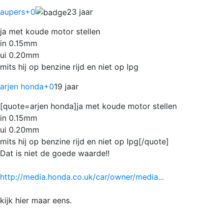
aupers
+0
23 jaar
ja met koude motor stellen
in 0.15mm
ui 0.20mm
mits hij op benzine rijd en niet op lpg
arjen honda
+0
19 jaar
[quote=arjen honda]ja met koude motor stellen
in 0.15mm
ui 0.20mm
mits hij op benzine rijd en niet op lpg[/quote]
Dat is niet de goede waarde!!
http://media.honda.co.uk/car/owner/media...
kijk hier maar eens.