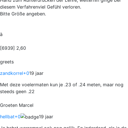
diesem Verfahrenviel Gefühl verloren.
Bitte Größe angeben.
à
[6939] 2,60
greets
zandkorrel
+0
19 jaar
Met deze voelermaten kun je .23 of .24 meten, maar nog
steeds geen .22
Groeten Marcel
hellbat
+0
19 jaar
Je hebrt warrempel ook nog gelijk. En inderdaad, als je de