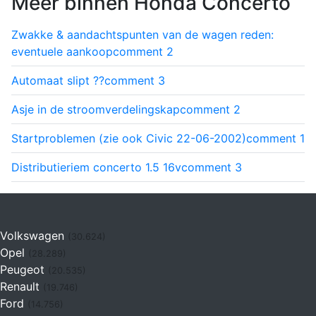
Meer binnen Honda Concerto
Zwakke & aandachtspunten van de wagen reden:
eventuele aankoop
comment
2
Automaat slipt ??
comment
3
Asje in de stroomverdelingskap
comment
2
Startproblemen (zie ook Civic 22-06-2002)
comment
1
Distributieriem concerto 1.5 16v
comment
3
Volkswagen
(30.624)
Opel
(28.289)
Peugeot
(20.535)
Renault
(19.746)
Ford
(14.756)