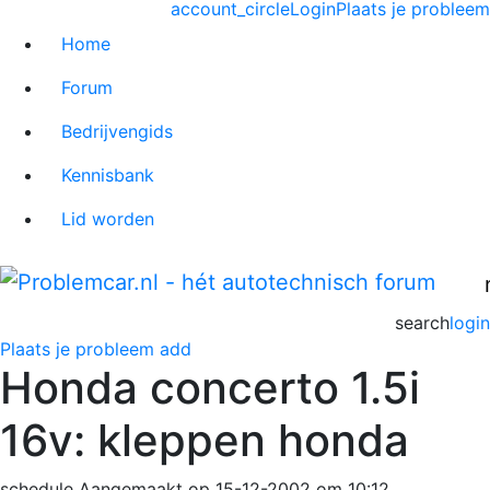
account_circle
Login
Plaats je probleem
Home
Forum
Bedrijvengids
Kennisbank
Lid worden
search
login
Plaats je probleem
add
Honda concerto 1.5i
16v: kleppen honda
schedule
Aangemaakt op 15-12-2002 om 10:12