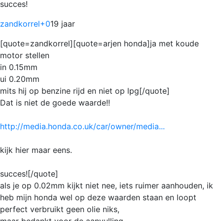
succes!
zandkorrel
+0
19 jaar
[quote=zandkorrel][quote=arjen honda]ja met koude
motor stellen
in 0.15mm
ui 0.20mm
mits hij op benzine rijd en niet op lpg[/quote]
Dat is niet de goede waarde!!
http://media.honda.co.uk/car/owner/media...
kijk hier maar eens.
succes![/quote]
als je op 0.02mm kijkt niet nee, iets ruimer aanhouden, ik
heb mijn honda wel op deze waarden staan en loopt
perfect verbruikt geen olie niks,
maar bedankt voor de aanvulling......