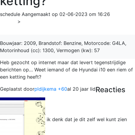
ketting?
schedule
Aangemaakt op 02-06-2023 om 16:26
Home
>
i10
Bouwjaar: 2009, Brandstof: Benzine, Motorcode: G4LA,
Motorinhoud (cc): 1300, Vermogen (kw): 57
Heb gezocht op internet maar dat levert tegenstrijdige
berichten op… Weet iemand of de Hyundai i10 een riem of
een ketting heeft?
Reacties
Geplaatst door
pldijkema +60
al 20 jaar lid
ik denk dat je dit zelf wel kunt zien