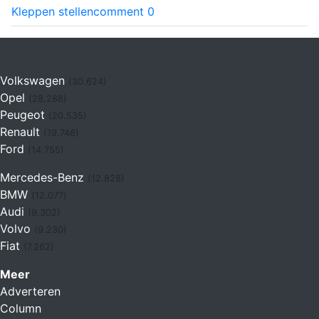
Kleppen stellen
comment
0
Volkswagen
(30.624)
Opel
(28.288)
Peugeot
(20.535)
Renault
(19.746)
Ford
(14.755)
Mercedes-Benz
(12.828)
BMW
(12.077)
Audi
(9.302)
Volvo
(9.230)
Fiat
(7.262)
Meer
Adverteren
Column