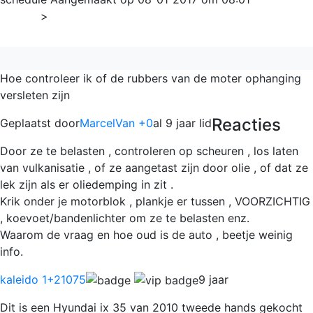
Home
>
ix35
Hoe controleer ik of de rubbers van de moter ophanging
versleten zijn
Reacties
Geplaatst door
MarcelVan +0
al 9 jaar lid
Door ze te belasten , controleren op scheuren , los laten
van vulkanisatie , of ze aangetast zijn door olie , of dat ze
lek zijn als er oliedemping in zit .
Krik onder je motorblok , plankje er tussen , VOORZICHTIG
, koevoet/bandenlichter om ze te belasten enz.
Waarom de vraag en hoe oud is de auto , beetje weinig
info.
kaleido 1
+21075
9 jaar
Dit is een Hyundai ix 35 van 2010 tweede hands gekocht