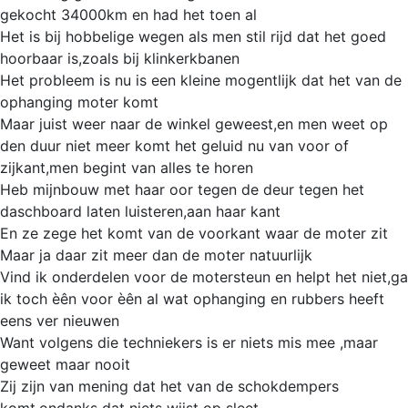
gekocht 34000km en had het toen al
Het is bij hobbelige wegen als men stil rijd dat het goed
hoorbaar is,zoals bij klinkerkbanen
Het probleem is nu is een kleine mogentlijk dat het van de
ophanging moter komt
Maar juist weer naar de winkel geweest,en men weet op
den duur niet meer komt het geluid nu van voor of
zijkant,men begint van alles te horen
Heb mijnbouw met haar oor tegen de deur tegen het
daschboard laten luisteren,aan haar kant
En ze zege het komt van de voorkant waar de moter zit
Maar ja daar zit meer dan de moter natuurlijk
Vind ik onderdelen voor de motersteun en helpt het niet,ga
ik toch èên voor èên al wat ophanging en rubbers heeft
eens ver nieuwen
Want volgens die techniekers is er niets mis mee ,maar
geweet maar nooit
Zij zijn van mening dat het van de schokdempers
komt,ondanks dat niets wijst op sleet