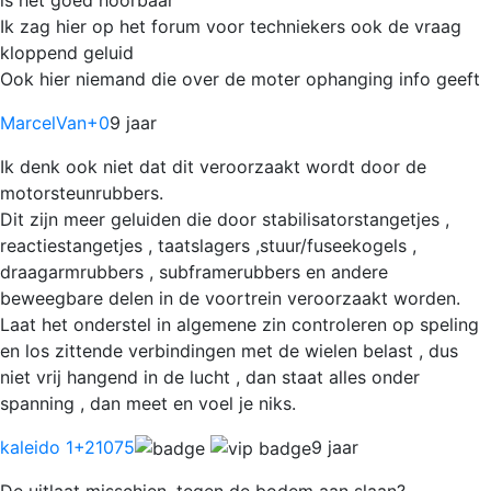
Ik zag hier op het forum voor techniekers ook de vraag
kloppend geluid
Ook hier niemand die over de moter ophanging info geeft
MarcelVan
+0
9 jaar
Ik denk ook niet dat dit veroorzaakt wordt door de
motorsteunrubbers.
Dit zijn meer geluiden die door stabilisatorstangetjes ,
reactiestangetjes , taatslagers ,stuur/fuseekogels ,
draagarmrubbers , subframerubbers en andere
beweegbare delen in de voortrein veroorzaakt worden.
Laat het onderstel in algemene zin controleren op speling
en los zittende verbindingen met de wielen belast , dus
niet vrij hangend in de lucht , dan staat alles onder
spanning , dan meet en voel je niks.
kaleido 1
+21075
9 jaar
De uitlaat misschien, tegen de bodem aan slaan?