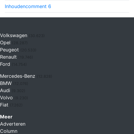
Inhouden
comment
6
Volkswagen
(30.623)
Opel
(28.287)
Peugeot
(20.533)
Renault
(19.746)
Ford
(14.754)
Mercedes-Benz
(12.828)
BMW
(12.076)
Audi
(9.302)
Volvo
(9.230)
Fiat
(7.262)
Meer
Adverteren
Column