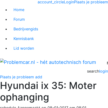
account_circle
Login
Plaats je probleem
Home
Forum
Bedrijvengids
Kennisbank
Lid worden
search
login
Plaats je probleem
add
Hyundai ix 35: Moter
ophanging
schedule
Aangemaakt op 08-01-2017 om 08:01