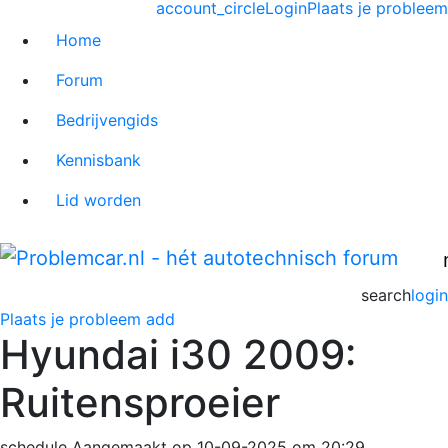
account_circle
Login
Plaats je probleem
Home
Forum
Bedrijvengids
Kennisbank
Lid worden
search
login
Plaats je probleem
add
Hyundai i30 2009:
Ruitensproeier
schedule
Aangemaakt op 10-09-2025 om 20:29