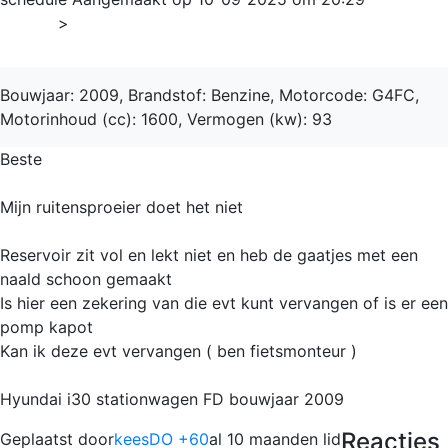
Home
>
i30
Bouwjaar: 2009, Brandstof: Benzine, Motorcode: G4FC,
Motorinhoud (cc): 1600, Vermogen (kw): 93
Beste
Mijn ruitensproeier doet het niet
Reservoir zit vol en lekt niet en heb de gaatjes met een
naald schoon gemaakt
Is hier een zekering van die evt kunt vervangen of is er een
pomp kapot
Kan ik deze evt vervangen ( ben fietsmonteur )
Hyundai i30 stationwagen FD bouwjaar 2009
Reacties
Geplaatst door
keesDO +60
al 10 maanden lid