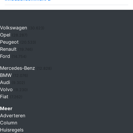
Volkswagen
(30.623)
Opel
(28.287)
Peugeot
(20.533)
Renault
(19.746)
Ford
(14.754)
Mercedes-Benz
(12.828)
BMW
(12.076)
Audi
(9.302)
Volvo
(9.230)
Fiat
(7.262)
Meer
Adverteren
Column
Huisregels