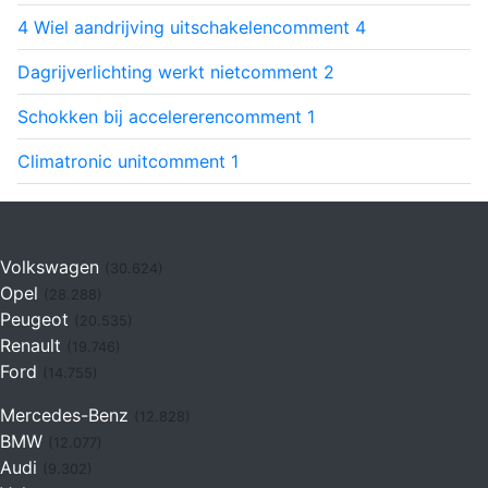
4 Wiel aandrijving uitschakelen
comment
4
Dagrijverlichting werkt niet
comment
2
Schokken bij accelereren
comment
1
Climatronic unit
comment
1
Volkswagen
(30.624)
Opel
(28.288)
Peugeot
(20.535)
Renault
(19.746)
Ford
(14.755)
Mercedes-Benz
(12.828)
BMW
(12.077)
Audi
(9.302)