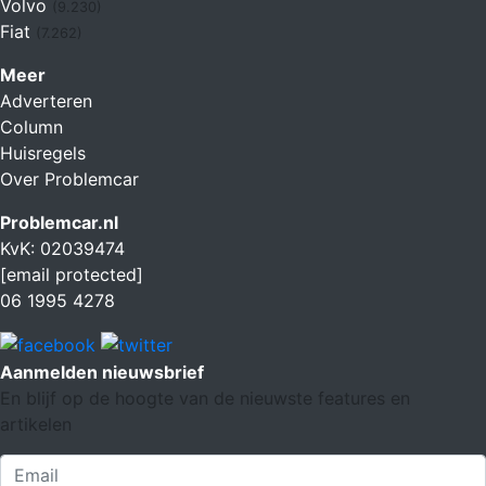
Volvo
(9.230)
Fiat
(7.262)
Meer
Adverteren
Column
Huisregels
Over Problemcar
Problemcar.nl
KvK: 02039474
[email protected]
06 1995 4278
Aanmelden nieuwsbrief
En blijf op de hoogte van de nieuwste features en
artikelen