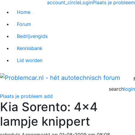
account_circle
Login
Plaats je probleem
Home
Forum
Bedrijvengids
Kennisbank
Lid worden
search
login
Plaats je probleem
add
Kia Sorento: 4x4
lampje knippert
schedule
Aangemaakt op 01-08-2009 om 08:08